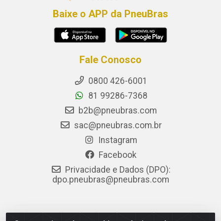
Baixe o APP da PneuBras
Fale Conosco
0800 426-6001
81 99286-7368
b2b@pneubras.com
sac@pneubras.com.br
Instagram
Facebook
Privacidade e Dados (DPO):
dpo.pneubras@pneubras.com
PneuBras - Rodovia BR-101, KM 82 - Prazeres,