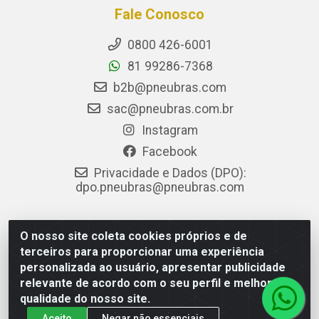
Fale Conosco
0800 426-6001
81 99286-7368
b2b@pneubras.com
sac@pneubras.com.br
Instagram
Facebook
Privacidade e Dados (DPO):
dpo.pneubras@pneubras.com
O nosso site coleta cookies próprios e de
PneuBras - Rodovia BR-101, KM 82 - Prazeres, Jaboatão dos
terceiros para proporcionar uma experiência
Guararapes/PE - CEP 54.335-000 - CNPJ 08.678.386/0001-05
personalizada ao usuário, apresentar publicidade
- Pneubras Comércio de Pneus Ltda
relevante de acordo com o seu perfil e melhorar a
qualidade do nosso site.
Aceito
Negar não essenciais