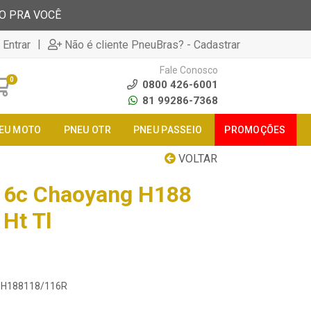
TO PRA VOCÊ
|
 Entrar
Não é cliente PneuBras? - Cadastrar
Fale Conosco
0
0800 426-6001
81 99286-7368
EU MOTO
PNEU OTR
PNEU PASSEIO
PROMOÇÕES
VOLTAR
16c Chaoyang H188
Ht Tl
16H188118/116R