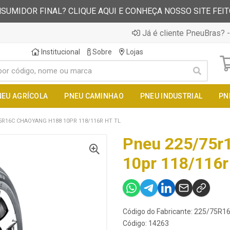
SUMIDOR FINAL? CLIQUE AQUI E CONHEÇA NOSSO SITE FEI
Já é cliente PneuBras? -
Institucional
Sobre
Lojas
NEU AGRÍCOLA
PNEU CAMINHAO
PNEU INDUSTRIAL
PN
5R16C CHAOYANG H188 10PR 118/116R HT TL
Pneu 225/75r
10pr 118/116r 
Código do Fabricante: 225/75R
Código: 14263