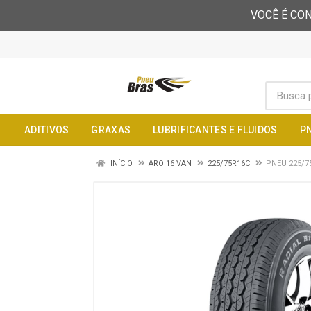
VOCÊ É CON
ADITIVOS
GRAXAS
LUBRIFICANTES E FLUIDOS
P
INÍCIO
ARO 16 VAN
225/75R16C
PNEU 225/7