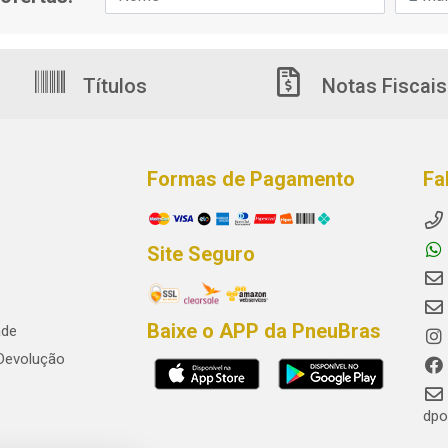
Títulos
Notas Fiscais
Formas de Pagamento
Fa
Site Seguro
Baixe o APP da PneuBras
ade
 Devolução
dpo