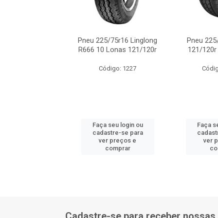
5/75r16c Ovation
Pneu 225/75r16 Linglong
Pneu 225
02 12 Lonas
R666 10 Lonas 121/120r
121/120r
ódigo: 9291
Código: 1227
Códig
 seu login ou
Faça seu login ou
Faça se
astre-se para
cadastre-se para
cadast
er preços e
ver preços e
ver 
comprar
comprar
co
Cadastre-se para receber nossas 