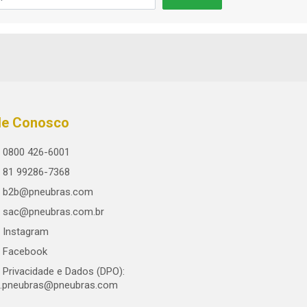
le Conosco
0800 426-6001
81 99286-7368
b2b@pneubras.com
sac@pneubras.com.br
Instagram
Facebook
Privacidade e Dados (DPO):
.pneubras@pneubras.com