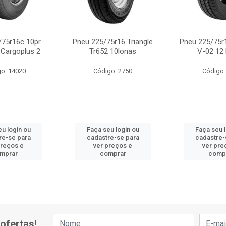
/75r16c 10pr
Pneu 225/75r16 Triangle
Pneu 225/75r
 Cargoplus 2
Tr652 10lonas
V-02 12
o: 14020
Código: 2750
Código:
u login ou
Faça seu login ou
Faça seu 
re-se para
cadastre-se para
cadastre-
preços e
ver preços e
ver pre
mprar
comprar
comp
ofertas!