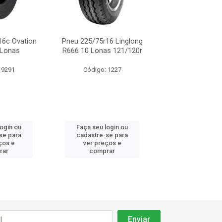
16c Ovation
Pneu 225/75r16 Linglong
Pneu 225/75r1
 Lonas
R666 10 Lonas 121/120r
121/120r Carg
 9291
Código: 1227
Código: 14
login ou
Faça seu login ou
Faça seu log
se para
cadastre-se para
cadastre-se 
ços e
ver preços e
ver preços
rar
comprar
comprar