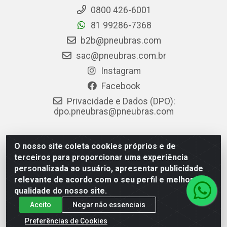
0800 426-6001
81 99286-7368
b2b@pneubras.com
sac@pneubras.com.br
Instagram
Facebook
Privacidade e Dados (DPO):
dpo.pneubras@pneubras.com
O nosso site coleta cookies próprios e de
PneuBras - Rodovia BR-101, KM 82 - Prazeres, Jaboatão dos
terceiros para proporcionar uma experiência
Guararapes/PE - CEP 54.335-000 - CNPJ 08.678.386/0001-05
personalizada ao usuário, apresentar publicidade
- Pneubras Comércio de Pneus Ltda
relevante de acordo com o seu perfil e melhorar a
qualidade do nosso site.
Aceito
Negar não essenciais
Preferências de Cookies