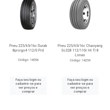
Pneu 225/65r16c Durab
Pneu 225/65r16c Chaoyang
8prcrgo4 112/0 Prd
Sc328 112/110r Ht Tl 8
Lonas
Código: 14056
Código: 14259
Faça seu login ou
Faça seu login ou
cadastre-se para
cadastre-se para
ver preços e
ver preços e
comprar
comprar