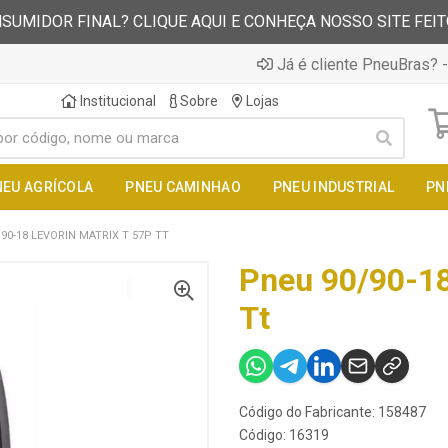
SUMIDOR FINAL? CLIQUE AQUI E CONHEÇA NOSSO SITE FEI
Já é cliente PneuBras? -
Institucional
Sobre
Lojas
NEU AGRÍCOLA
PNEU CAMINHAO
PNEU INDUSTRIAL
PN
90-18 LEVORIN MATRIX T 57P TT
Pneu 90/90-18
Tt
Código do Fabricante: 158487
Código: 16319