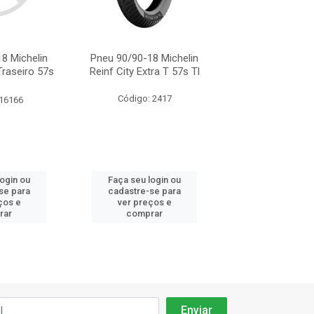
8 Michelin
Pneu 90/90-18 Michelin
Pneu 90/90-18 
 Traseiro 57s
Reinf City Extra T 57s Tl
Street Run T 57
Código: 2417
Código: 16
 16166
login ou
Faça seu login ou
Faça seu log
se para
cadastre-se para
cadastre-se 
ços e
ver preços e
ver preços
rar
comprar
comprar