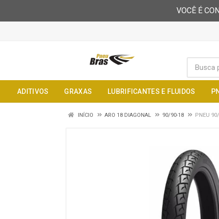
VOCÊ É CON
ADITIVOS
GRAXAS
LUBRIFICANTES E FLUIDOS
P
INÍCIO
ARO 18 DIAGONAL
90/90-18
PNEU 90/