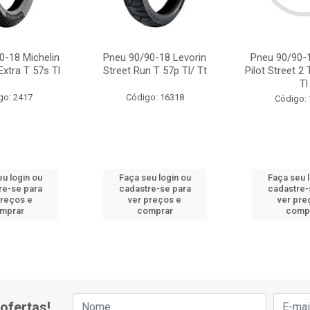
0-18 Michelin
Pneu 90/90-18 Levorin
Pneu 90/90-1
Extra T 57s Tl
Street Run T 57p Tl/ Tt
Pilot Street 2
Tl
go: 2417
Código: 16318
Código:
u login ou
Faça seu login ou
Faça seu 
re-se para
cadastre-se para
cadastre-
preços e
ver preços e
ver pre
mprar
comprar
comp
ofertas!