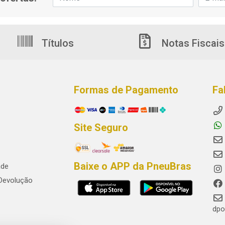
Títulos
Notas Fiscais
Formas de Pagamento
Fa
Site Seguro
Baixe o APP da PneuBras
ade
 Devolução
dpo