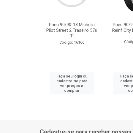
0/90-18 Levorin
Pneu 90/90-18 Michelin
Pneu 90/9
Run T 57p Tl/ Tt
Pilot Street 2 Traseiro 57s
Reinf City 
Tl
digo: 16318
Códi
Código: 16166
 seu login ou
Faça seu login ou
Faça se
astre-se para
cadastre-se para
cadast
er preços e
ver preços e
ver 
comprar
comprar
co
Cadastre-se para receber nossas 