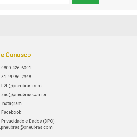
le Conosco
0800 426-6001
81 99286-7368
b2b@pneubras.com
sac@pneubras.com.br
Instagram
Facebook
Privacidade e Dados (DPO):
.pneubras@pneubras.com