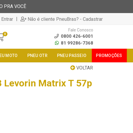
TO PRA VOCÊ
|
 Entrar
Não é cliente PneuBras? - Cadastrar
Fale Conosco
0
0800 426-6001
81 99286-7368
EU MOTO
PNEU OTR
PNEU PASSEIO
PROMOÇÕES
VOLTAR
 Levorin Matrix T 57p