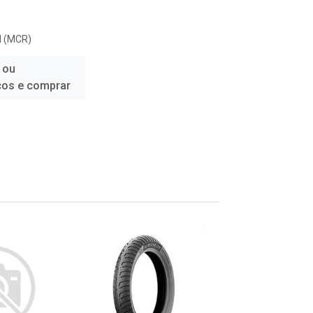
 (MCR)
 ou
ços e comprar