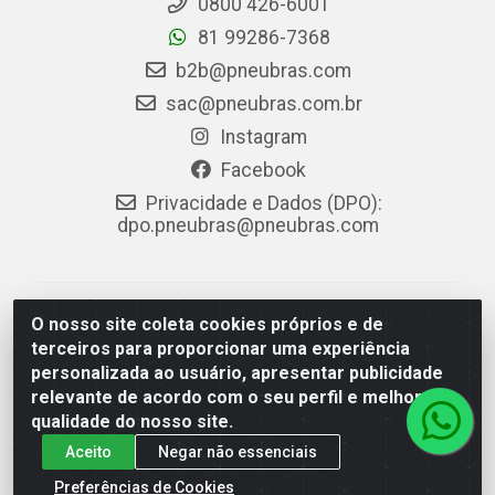
0800 426-6001
81 99286-7368
b2b@pneubras.com
sac@pneubras.com.br
Instagram
Facebook
Privacidade e Dados (DPO):
dpo.pneubras@pneubras.com
PneuBras - Rodovia BR-101, KM 82 - Prazeres,
O nosso site coleta cookies próprios e de
Jaboatão dos Guararapes/PE - CEP 54.335-000 - CNPJ
terceiros para proporcionar uma experiência
08.678.386/0001-05 - Pneubras Comércio de Pneus
personalizada ao usuário, apresentar publicidade
Ltda
relevante de acordo com o seu perfil e melhorar a
qualidade do nosso site.
Aceito
Negar não essenciais
Preferências de Cookies