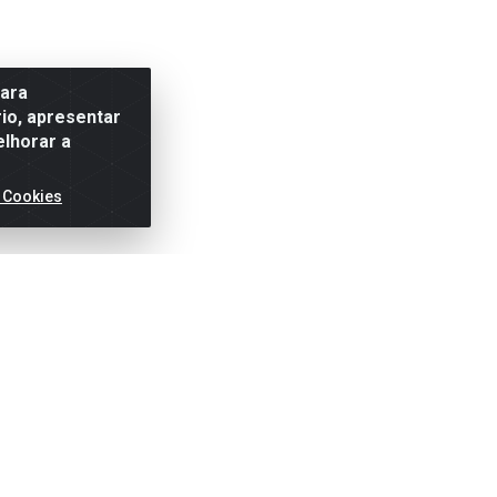
para
io, apresentar
elhorar a
 Cookies