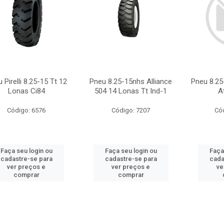
 Pirelli 8.25-15 Tt 12
Pneu 8.25-15nhs Alliance
Pneu 8.25
Lonas Ci84
504 14 Lonas Tt Ind-1
A
Código: 6576
Código: 7207
Có
Faça seu login ou
Faça seu login ou
Faça
cadastre-se para
cadastre-se para
cada
ver preços e
ver preços e
ve
comprar
comprar