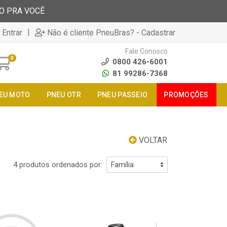
TO PRA VOCÊ
|
 Entrar
Não é cliente PneuBras? - Cadastrar
Fale Conosco
0
0800 426-6001
81 99286-7368
EU MOTO
PNEU OTR
PNEU PASSEIO
PROMOÇÕES
VOLTAR
4 produtos ordenados por: