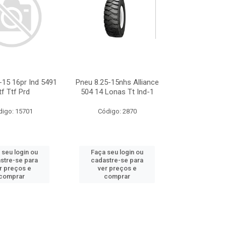
-15 16pr Ind 5491
Pneu 8.25-15nhs Alliance
tf Ttf Prd
504 14 Lonas Tt Ind-1
digo: 15701
Código: 2870
 seu login ou
Faça seu login ou
stre-se para
cadastre-se para
r preços e
ver preços e
comprar
comprar