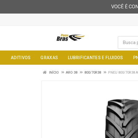
VOCÊ É CON
ADITIVOS
GRAXAS
LUBRIFICANTES E FLUIDOS
P
INÍCIO
ARO 38
800/70R38
PNEU 800/70R38 A