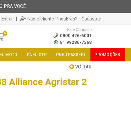
TO PRA VOCÊ
|
 Entrar
Não é cliente PneuBras? - Cadastrar
Fale Conosco
0
0800 426-6001
81 99286-7368
EU MOTO
PNEU OTR
PNEU PASSEIO
PROMOÇÕES
VOLTAR
 Alliance Agristar 2