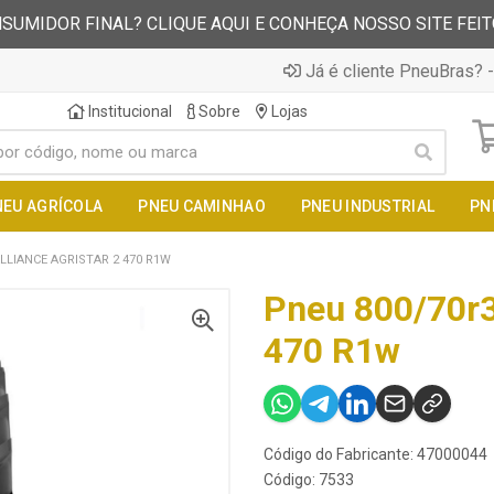
SUMIDOR FINAL? CLIQUE AQUI E CONHEÇA NOSSO SITE FEI
Já é cliente PneuBras? -
Institucional
Sobre
Lojas
NEU AGRÍCOLA
PNEU CAMINHAO
PNEU INDUSTRIAL
PN
LLIANCE AGRISTAR 2 470 R1W
Pneu 800/70r38
470 R1w
Código do Fabricante: 47000044
Código: 7533