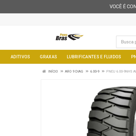
VOCÊ É CON
ADITIVOS
GRAXAS
LUBRIFICANTES E FLUIDOS
P
INÍCIO
ARO 9 DIAG
6.00-9
PNEU 6.00-9NHS A