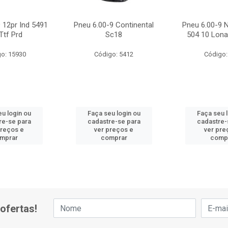
 12pr Ind 5491
Pneu 6.00-9 Continental
Pneu 6.00-9 N
Ttf Prd
Sc18
504 10 Lona
o: 15930
Código: 5412
Código:
u login ou
Faça seu login ou
Faça seu 
re-se para
cadastre-se para
cadastre-
preços e
ver preços e
ver pre
mprar
comprar
comp
ofertas!