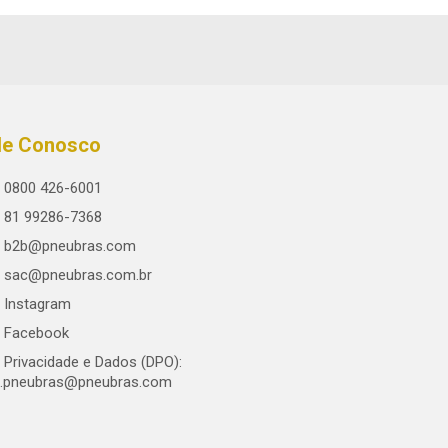
le Conosco
0800 426-6001
81 99286-7368
b2b@pneubras.com
sac@pneubras.com.br
Instagram
Facebook
Privacidade e Dados (DPO):
.pneubras@pneubras.com