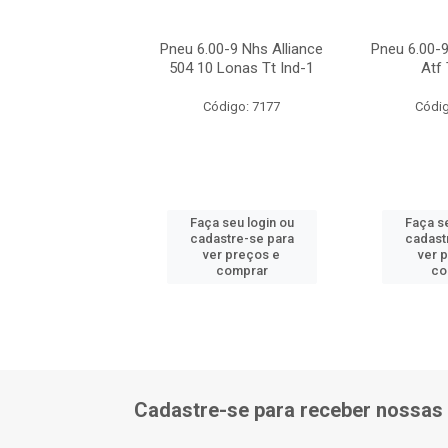
00-9 Continental
Pneu 6.00-9 Nhs Alliance
Pneu 6.00-9
Sc18
504 10 Lonas Tt Ind-1
Atf 
ódigo: 5412
Código: 7177
Códig
 seu login ou
Faça seu login ou
Faça se
astre-se para
cadastre-se para
cadast
er preços e
ver preços e
ver 
comprar
comprar
co
Cadastre-se para receber nossas 