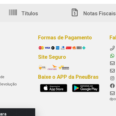
Títulos
Notas Fiscais
Formas de Pagamento
Fa
Site Seguro
Baixe o APP da PneuBras
ade
 Devolução
dpo
para