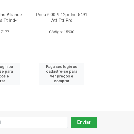
hs Alliance
Pneu 6.00-9 12pr Ind 5491
Pneu 6.00-9 Con
s Tt Ind-1
Atf Ttf Prd
Sc18
 7177
Código: 15930
Código: 54
login ou
Faça seu login ou
Faça seu log
se para
cadastre-se para
cadastre-se 
ços e
ver preços e
ver preços
rar
comprar
comprar