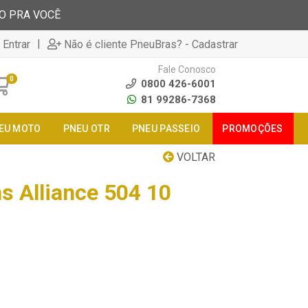
TO PRA VOCÊ
|
 Entrar
Não é cliente PneuBras? - Cadastrar
Fale Conosco
0
0800 426-6001
81 99286-7368
EU MOTO
PNEU OTR
PNEU PASSEIO
PROMOÇÕES
VOLTAR
s Alliance 504 10