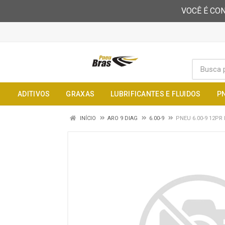
VOCÊ É CON
ADITIVOS
GRAXAS
LUBRIFICANTES E FLUIDOS
P
INÍCIO
ARO 9 DIAG
6.00-9
PNEU 6.00-9 12PR 