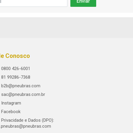
le Conosco
0800 426-6001
81 99286-7368
b2b@pneubras.com
sac@pneubras.com.br
Instagram
Facebook
Privacidade e Dados (DPO):
.pneubras@pneubras.com