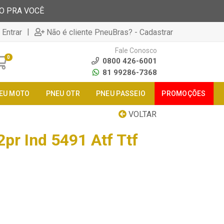
TO PRA VOCÊ
|
 Entrar
Não é cliente PneuBras? - Cadastrar
Fale Conosco
0
0800 426-6001
81 99286-7368
EU MOTO
PNEU OTR
PNEU PASSEIO
PROMOÇÕES
VOLTAR
pr Ind 5491 Atf Ttf