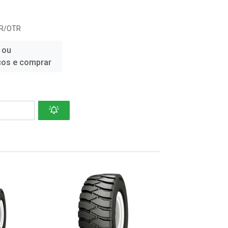
R/OTR
 ou
ços e comprar