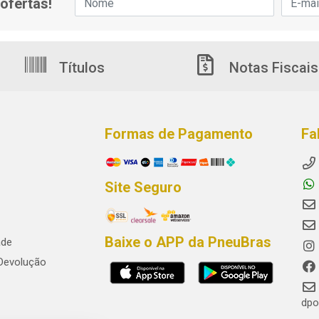
ofertas!
Títulos
Notas Fiscais
Formas de Pagamento
Fa
Site Seguro
Baixe o APP da PneuBras
ade
 Devolução
dpo