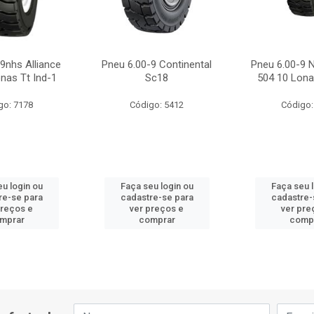
9nhs Alliance
Pneu 6.00-9 Continental
Pneu 6.00-9 N
nas Tt Ind-1
Sc18
504 10 Lona
go: 7178
Código: 5412
Código:
u login ou
Faça seu login ou
Faça seu 
re-se para
cadastre-se para
cadastre-
preços e
ver preços e
ver pre
mprar
comprar
comp