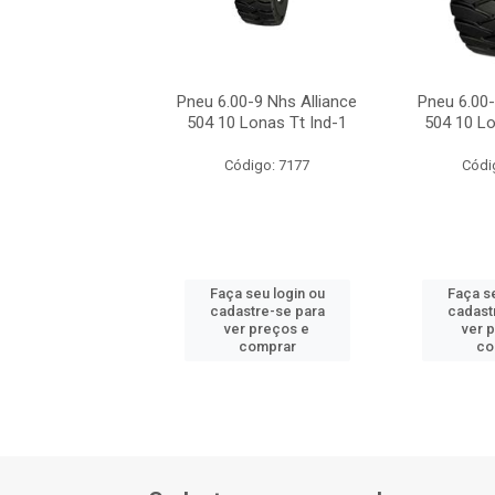
00-9 Continental
Pneu 6.00-9 Nhs Alliance
Pneu 6.00-
Sc18
504 10 Lonas Tt Ind-1
504 10 Lo
ódigo: 5412
Código: 7177
Códi
 seu login ou
Faça seu login ou
Faça se
astre-se para
cadastre-se para
cadast
er preços e
ver preços e
ver 
comprar
comprar
co