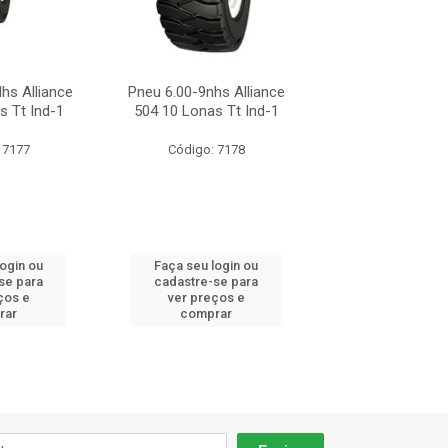
hs Alliance
Pneu 6.00-9nhs Alliance
Pneu 6.00-9 Con
s Tt Ind-1
504 10 Lonas Tt Ind-1
Sc18
 7177
Código: 7178
Código: 54
login ou
Faça seu login ou
Faça seu log
se para
cadastre-se para
cadastre-se 
ços e
ver preços e
ver preços
rar
comprar
comprar