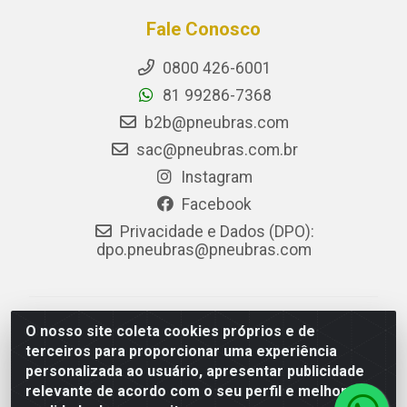
Fale Conosco
0800 426-6001
81 99286-7368
b2b@pneubras.com
sac@pneubras.com.br
Instagram
Facebook
Privacidade e Dados (DPO):
dpo.pneubras@pneubras.com
PneuBras - Rodovia BR-101, KM 82 - Prazeres,
O nosso site coleta cookies próprios e de
Jaboatão dos Guararapes/PE - CEP 54.335-000 - CNPJ
terceiros para proporcionar uma experiência
08.678.386/0001-05 - Pneubras Comércio de Pneus
personalizada ao usuário, apresentar publicidade
Ltda
relevante de acordo com o seu perfil e melhorar a