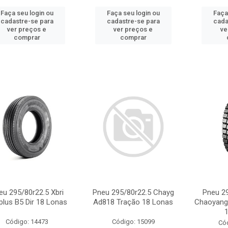
Faça seu login ou
Faça seu login ou
Faça
cadastre-se para
cadastre-se para
cada
ver preços e
ver preços e
ve
comprar
comprar
eu 295/80r22.5 Xbri
Pneu 295/80r22.5 Chayg
Pneu 29
plus B5 Dir 18 Lonas
Ad818 Tração 18 Lonas
Chaoyang
Código: 14473
Código: 15099
Có