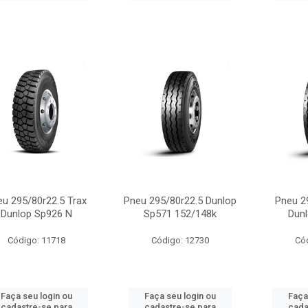
eu 295/80r22.5 Trax
Pneu 295/80r22.5 Dunlop
Pneu 29
Dunlop Sp926 N
Sp571 152/148k
Dun
Código: 11718
Código: 12730
Có
Faça seu login ou
Faça seu login ou
Faça
cadastre-se para
cadastre-se para
cada