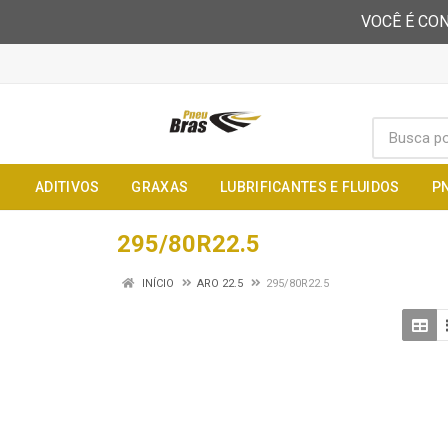
VOCÊ É CON
ADITIVOS
GRAXAS
LUBRIFICANTES E FLUIDOS
P
295/80R22.5
INÍCIO
ARO 22.5
295/80R22.5