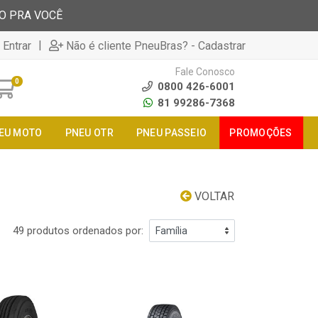
TO PRA VOCÊ
|
 Entrar
Não é cliente PneuBras? - Cadastrar
Fale Conosco
0
0800 426-6001
81 99286-7368
EU MOTO
PNEU OTR
PNEU PASSEIO
PROMOÇÕES
VOLTAR
49 produtos ordenados por: