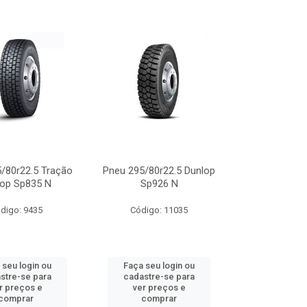
/80r22.5 Tração
Pneu 295/80r22.5 Dunlop
lop Sp835 N
Sp926 N
digo: 9435
Código: 11035
 seu login ou
Faça seu login ou
stre-se para
cadastre-se para
r preços e
ver preços e
comprar
comprar