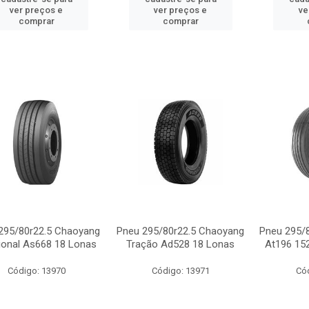
ver preços e
ver preços e
ve
comprar
comprar
295/80r22.5 Chaoyang
Pneu 295/80r22.5 Chaoyang
Pneu 295/8
cional As668 18 Lonas
Tração Ad528 18 Lonas
At196 15
Código: 13970
Código: 13971
Có