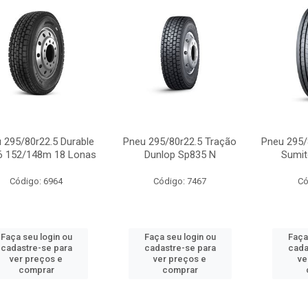
 295/80r22.5 Durable
Pneu 295/80r22.5 Tração
Pneu 295/8
6 152/148m 18 Lonas
Dunlop Sp835 N
Sumit
Código: 6964
Código: 7467
Có
Faça seu login ou
Faça seu login ou
Faça
cadastre-se para
cadastre-se para
cada
ver preços e
ver preços e
ve
comprar
comprar