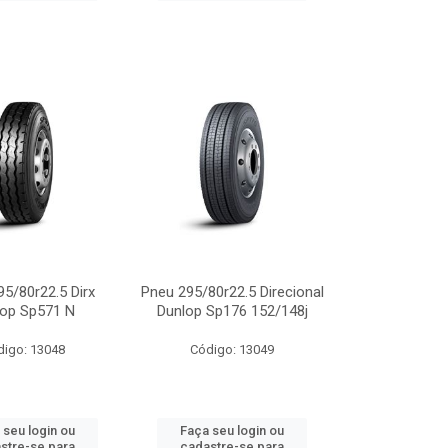
5/80r22.5 Dirx
Pneu 295/80r22.5 Direcional
lop Sp571 N
Dunlop Sp176 152/148j
digo: 13048
Código: 13049
 seu login ou
Faça seu login ou
stre-se para
cadastre-se para