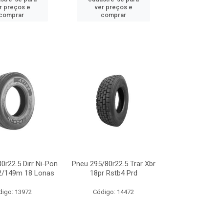
r preços e
ver preços e
comprar
comprar
0r22.5 Dirr Ni-Pon
Pneu 295/80r22.5 Trar Xbr
2/149m 18 Lonas
18pr Rstb4 Prd
digo: 13972
Código: 14472