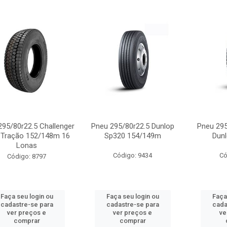
295/80r22.5 Challenger
Pneu 295/80r22.5 Dunlop
Pneu 295
 Tração 152/148m 16
Sp320 154/149m
Dun
Lonas
Código: 9434
Có
Código: 8797
Faça seu login ou
Faça seu login ou
Faça
cadastre-se para
cadastre-se para
cada
ver preços e
ver preços e
ve
comprar
comprar