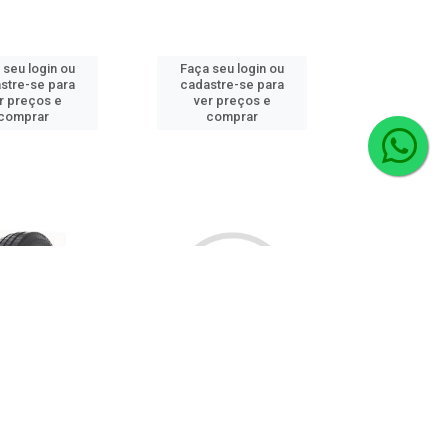
 seu login ou
Faça seu login ou
stre-se para
cadastre-se para
r preços e
ver preços e
comprar
comprar
/80r22.5 Durable
Pneu 295/80r22.5 Mch X W.
2/148m 18 Lonas
D2 Tl 154/150j