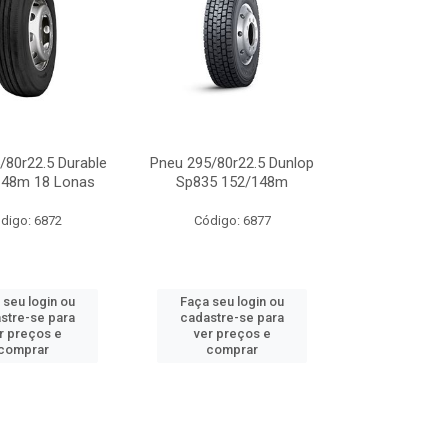
/80r22.5 Durable
Pneu 295/80r22.5 Dunlop
148m 18 Lonas
Sp835 152/148m
digo: 6872
Código: 6877
 seu login ou
Faça seu login ou
stre-se para
cadastre-se para
r preços e
ver preços e
comprar
comprar