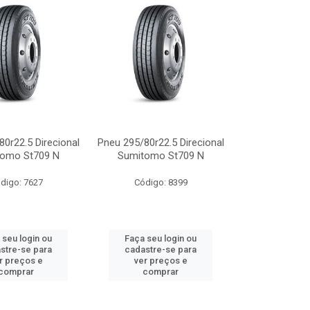
0r22.5 Direcional
Pneu 295/80r22.5 Direcional
omo St709 N
Sumitomo St709 N
digo: 7627
Código: 8399
 seu login ou
Faça seu login ou
stre-se para
cadastre-se para
r preços e
ver preços e
comprar
comprar