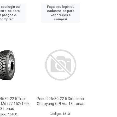
 seu login ou
Faça seu login ou
stre-se para
cadastre-se para
r preços e
ver preços e
comprar
comprar
5/80r22.5 Trax
Pneu 295/80r22.5 Direcional
 Md777 152/149k
Chaoyang Cr976a 18 Lonas
18 Lonas
Código: 15101
digo: 15100