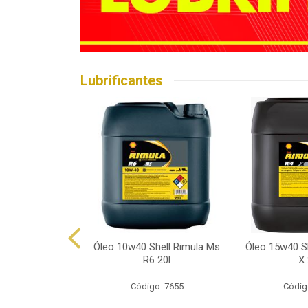
Lubrificantes
hell Helix Hx7
Óleo 10w40 Shell Rimula Ms
Óleo 15w40 Sh
p 1l
R6 20l
X 
o: 7602
Código: 7655
Códig