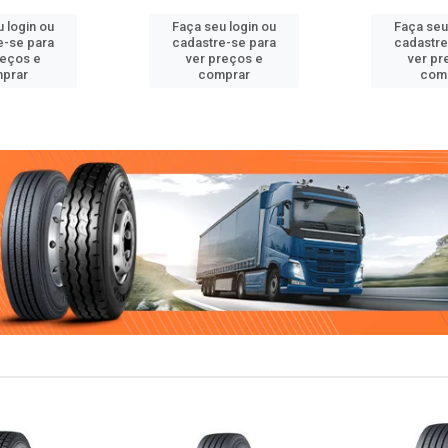
 login ou
Faça seu login ou
Faça seu
e-se para
cadastre-se para
cadastre
reços e
ver preços e
ver pr
prar
comprar
com