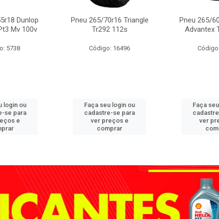
5r18 Dunlop
Pneu 265/70r16 Triangle
Pneu 265/60
Pt3 Mv 100v
Tr292 112s
Advantex 
o: 5738
Código: 16496
Código
 login ou
Faça seu login ou
Faça seu
e-se para
cadastre-se para
cadastre
reços e
ver preços e
ver pr
prar
comprar
com