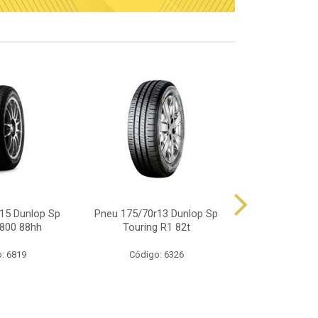
15 Dunlop Sp
Pneu 175/70r13 Dunlop Sp
Pneu 165/70
800 88hh
Touring R1 82t
Touring
: 6819
Código: 6326
Código