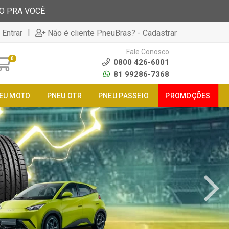
TO PRA VOCÊ
|
 Entrar
Não é cliente PneuBras? - Cadastrar
Fale Conosco
0
0800 426-6001
81 99286-7368
EU MOTO
PNEU OTR
PNEU PASSEIO
PROMOÇÕES