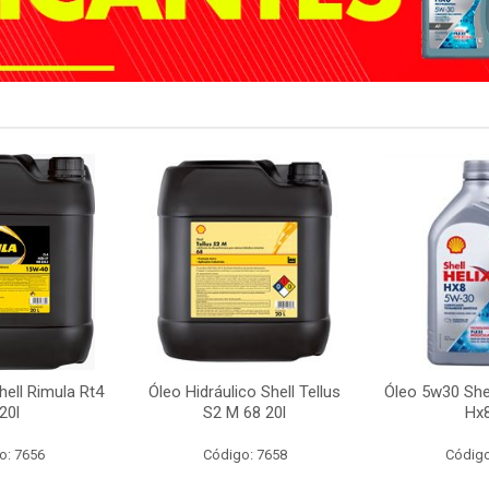
ell Rimula Rt4
Óleo Hidráulico Shell Tellus
Óleo 5w30 Shel
20l
S2 M 68 20l
Hx8
o: 7656
Código: 7658
Código