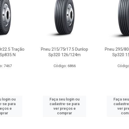
r22.5 Tração
Pneu 215/75r17.5 Dunlop
Pneu 295/80
 Sp835 N
Sp320 126/124m
Sp320 1
o: 7467
Código: 6866
Código
 login ou
Faça seu login ou
Faça seu
e-se para
cadastre-se para
cadastre
reços e
ver preços e
ver pr
prar
comprar
com