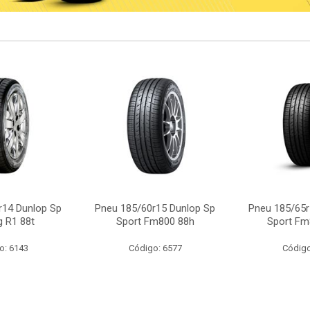
r14 Dunlop Sp
Pneu 185/60r15 Dunlop Sp
Pneu 185/65r
g R1 88t
Sport Fm800 88h
Sport Fm
o: 6143
Código: 6577
Código