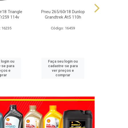
r18 Triangle
Pneu 265/60r18 Dunlop
Pneu 225/65
Tr259 114v
Grandtrek At5 110h
Grandtrek
: 16235
Código: 16459
Código
 login ou
Faça seu login ou
Faça seu 
-se para
cadastre-se para
cadastre
eços e
ver preços e
ver pr
prar
comprar
comp