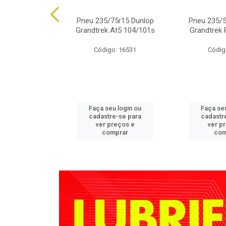
.50r15 Falken
Pneu 235/75r15 Dunlop
Pneu 235/5
 At01 109s
Grandtrek At5 104/101s
Grandtrek 
o: 4350
Código: 16531
Códig
u login ou
Faça seu login ou
Faça seu
e-se para
cadastre-se para
cadastr
reços e
ver preços e
ver p
mprar
comprar
com