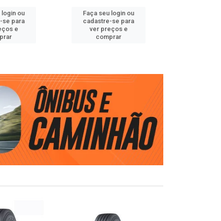
 login ou
Faça seu login ou
Faça seu 
-se para
cadastre-se para
cadastre
eços e
ver preços e
ver pr
prar
comprar
comp