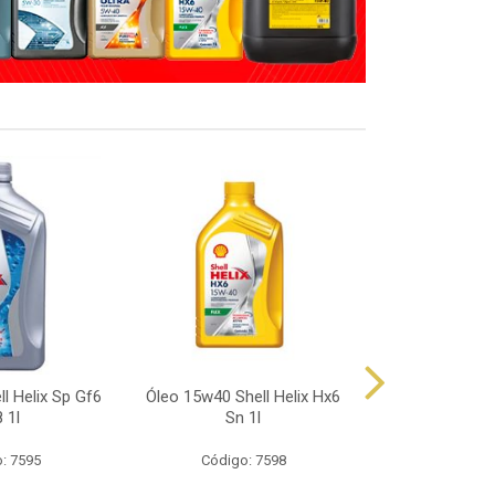
l Helix Sp Gf6
Óleo 15w40 Shell Helix Hx6
Óleo 10w40 Sh
 1l
Sn 1l
Sp 
: 7595
Código: 7598
Código