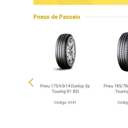
Pneus de Passeio
5r15 Linglong
Pneu 175/65r14 Dunlop Sp
Pneu 185/70
d Hp010 88h
Touring R1 82t
Tourin
o: 16563
Código: 6141
Códig