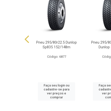
0r22.5 Dunlop
Pneu 295/80r22.5 Dunlop
Pneu 295/80
149/146j
Sp835 152/148m
Dunlop
o: 6165
Código: 6877
Códig
u login ou
Faça seu login ou
Faça seu
e-se para
cadastre-se para
cadastr
reços e
ver preços e
ver p
mprar
comprar
com