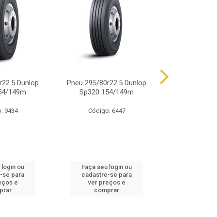
r22.5 Dunlop
Pneu 295/80r22.5 Dunlop
Pneu 900r20 
54/149m
Sp320 154/149m
14 Lonas 
: 9434
Código: 6447
Código
 login ou
Faça seu login ou
Faça seu 
-se para
cadastre-se para
cadastre
eços e
ver preços e
ver pr
prar
comprar
comp