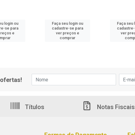
eu login ou
Faça seu login ou
Faça seu 
re-se para
cadastre-se para
cadastre-
preços e
ver preços e
ver pre
mprar
comprar
comp
ofertas!
Títulos
Notas Fiscais