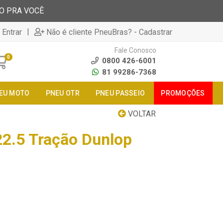
TO PRA VOCÊ
|
 Entrar
Não é cliente PneuBras? - Cadastrar
Fale Conosco
0
0800 426-6001
81 99286-7368
EU MOTO
PNEU OTR
PNEU PASSEIO
PROMOÇÕES
VOLTAR
2.5 Tração Dunlop