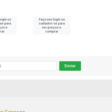
login ou
Faça seu login ou
Faça seu log
se para
cadastre-se para
cadastre-se
ços e
ver preços e
ver preços
rar
comprar
compra