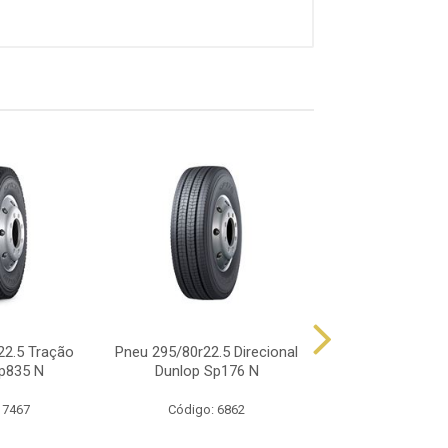
22.5 Tração
Pneu 295/80r22.5 Direcional
Pneu 295/80r22.
p835 N
Dunlop Sp176 N
Sp320 154/
 7467
Código: 6862
Código: 64