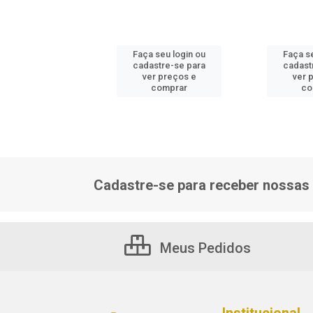
 seu login ou
Faça seu login ou
Faça s
astre-se para
cadastre-se para
cadast
er preços e
ver preços e
ver 
comprar
comprar
co
Cadastre-se para receber nossas 
Meus Pedidos