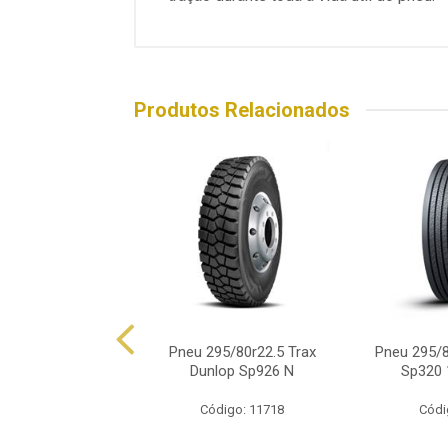
Produtos Relacionados
 295/80r22.5
Pneu 295/80r22.5 Trax
Pneu 295/8
 Direcional As668
Dunlop Sp926 N
Sp320
18 Lonas
Código: 11718
Códi
digo: 13970