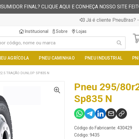
SUMIDOR FINAL? CLIQUE AQUI E CONHEÇA NOSSO SITE FEI
Já é cliente PneuBras? -
Institucional
Sobre
Lojas
NEU AGRÍCOLA
PNEU CAMINHAO
PNEU INDUSTRIAL
PN
22.5 TRAÇÃO DUNLOP SP835 N
Pneu 295/80r2
Sp835 N
Código do Fabricante: 430429
Código: 9435