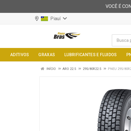
VOCÊ É CON
Piauí
ADITIVOS
GRAXAS
LUBRIFICANTES E FLUIDOS
P
INÍCIO
ARO 22.5
295/80R22.5
PNEU 295/80R