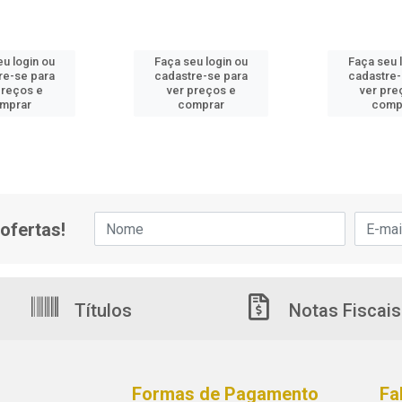
eu login ou
Faça seu login ou
Faça seu 
re-se para
cadastre-se para
cadastre-
preços e
ver preços e
ver pre
mprar
comprar
comp
ofertas!
Títulos
Notas Fiscais
Formas de Pagamento
Fa