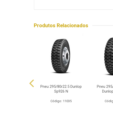
Produtos Relacionados
80r22.5 Direcional
Pneu 295/80r22.5 Dunlop
Pneu 295/
plus B5 152/147m
Sp926 N
Dunlo
18 Lona...
Código: 11035
Códig
digo: 15535