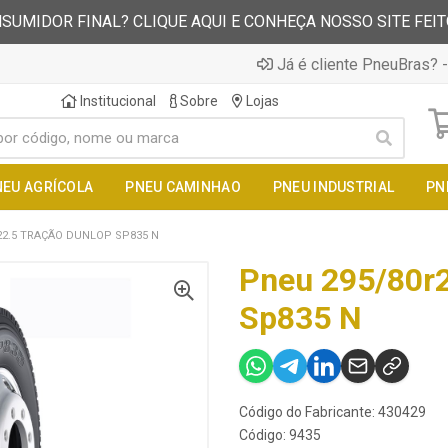
SUMIDOR FINAL? CLIQUE AQUI E CONHEÇA NOSSO SITE FEI
Já é cliente PneuBras? -
Institucional
Sobre
Lojas
NEU AGRÍCOLA
PNEU CAMINHAO
PNEU INDUSTRIAL
PN
22.5 TRAÇÃO DUNLOP SP835 N
Pneu 295/80r2
Sp835 N
Código do Fabricante: 430429
Código: 9435