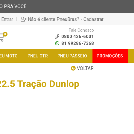
TO PRA VOCÊ
|
 Entrar
Não é cliente PneuBras? - Cadastrar
Fale Conosco
0
0800 426-6001
81 99286-7368
EU MOTO
PNEU OTR
PNEU PASSEIO
PROMOÇÕES
VOLTAR
2.5 Tração Dunlop