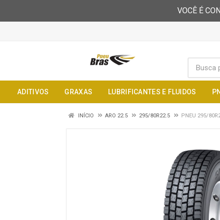
VOCÊ É CON
ADITIVOS
GRAXAS
LUBRIFICANTES E FLUIDOS
P
INÍCIO
ARO 22.5
295/80R22.5
PNEU 295/80R