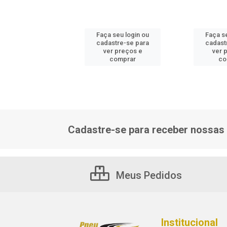
 seu login ou
Faça seu login ou
Faça s
astre-se para
cadastre-se para
cadast
er preços e
ver preços e
ver 
comprar
comprar
co
Cadastre-se para receber nossas 
Meus Pedidos
Institucional