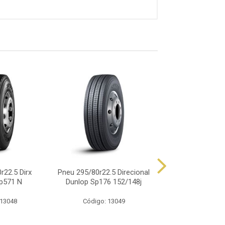
r22.5 Dirx
Pneu 295/80r22.5 Direcional
Pneu 295/80
p571 N
Dunlop Sp176 152/148j
Chaoyang Direcio
18 Lona
 13048
Código: 13049
Código: 13