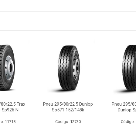
80r22.5 Trax
Pneu 295/80r22.5 Dunlop
Pneu 295/80
p Sp926 N
Sp571 152/148k
Dunlop S
o: 11718
Código: 12730
Código: