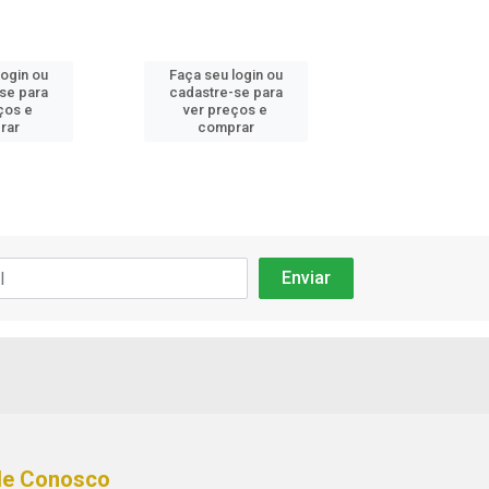
login ou
Faça seu login ou
Faça seu log
se para
cadastre-se para
cadastre-se
ços e
ver preços e
ver preços
rar
comprar
compra
le Conosco