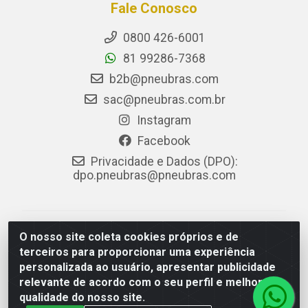
Fale Conosco
0800 426-6001
81 99286-7368
b2b@pneubras.com
sac@pneubras.com.br
Instagram
Facebook
Privacidade e Dados (DPO):
dpo.pneubras@pneubras.com
PneuBras - Rodovia BR-101, KM 82 - Prazeres,
O nosso site coleta cookies próprios e de
Jaboatão dos Guararapes/PE - CEP 54.335-000 - CNPJ
terceiros para proporcionar uma experiência
08.678.386/0001-05 - Pneubras Comércio de Pneus
personalizada ao usuário, apresentar publicidade
Ltda
relevante de acordo com o seu perfil e melhorar a
qualidade do nosso site.