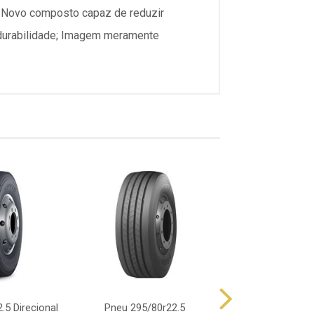
 Novo composto capaz de reduzir
 durabilidade; Imagem meramente
.5 Direcional
Pneu 295/80r22.5
Pneu 295/80