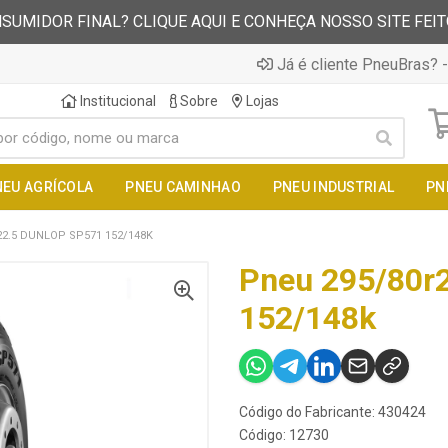
SUMIDOR FINAL? CLIQUE AQUI E CONHEÇA NOSSO SITE FEI
Já é cliente PneuBras? -
Institucional
Sobre
Lojas
NEU AGRÍCOLA
PNEU CAMINHAO
PNEU INDUSTRIAL
PN
22.5 DUNLOP SP571 152/148K
Pneu 295/80r
152/148k
Código do Fabricante: 430424
Código: 12730