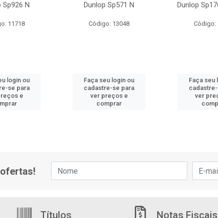
p Sp926 N
Dunlop Sp571 N
Dunlop Sp17
o: 11718
Código: 13048
Código:
eu login ou
Faça seu login ou
Faça seu 
re-se para
cadastre-se para
cadastre-
preços e
ver preços e
ver pre
mprar
comprar
comp
ofertas!
Títulos
Notas Fiscais