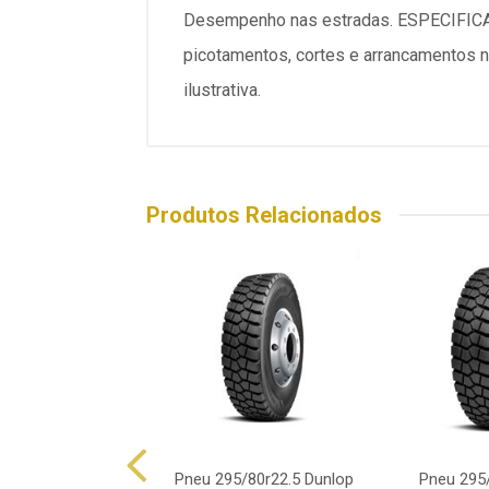
Desempenho nas estradas. ESPECIFICAÇ
picotamentos, cortes e arrancamentos 
ilustrativa.
Produtos Relacionados
/80r22.5 Durable
Pneu 295/80r22.5 Dunlop
Pneu 295/