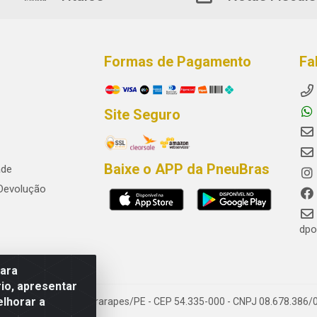
Formas de Pagamento
Fa
Site Seguro
Baixe o APP da PneuBras
ade
 Devolução
dpo
para
io, apresentar
elhorar a
res, Jaboatão dos Guararapes/PE - CEP 54.335-000 - CNPJ 08.678.386/