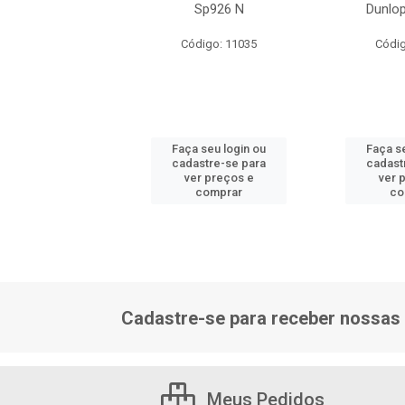
2/148m 18 Lonas
Sp926 N
Dunlo
digo: 16234
Código: 11035
Códig
 seu login ou
Faça seu login ou
Faça s
astre-se para
cadastre-se para
cadast
er preços e
ver preços e
ver 
comprar
comprar
co
Cadastre-se para receber nossas 
Meus Pedidos