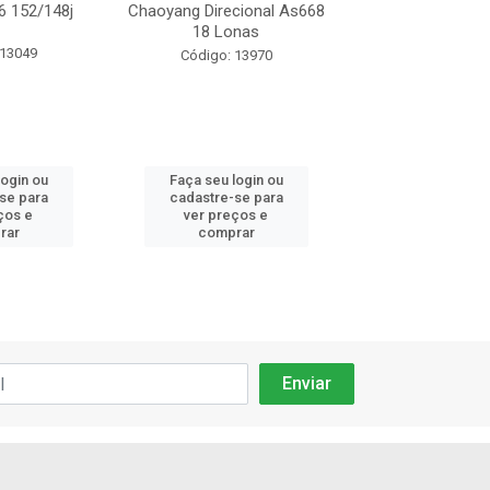
6 152/148j
Chaoyang Direcional As668
Chaoyang Tração
18 Lonas
Lonas
 13049
Código: 13970
Código: 13
login ou
Faça seu login ou
Faça seu log
se para
cadastre-se para
cadastre-se
ços e
ver preços e
ver preços
rar
comprar
compra