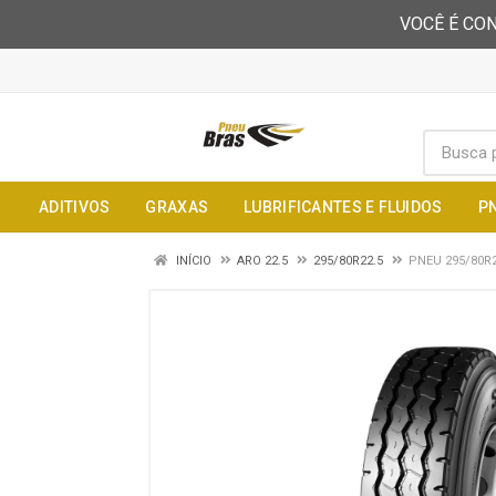
VOCÊ É CON
ADITIVOS
GRAXAS
LUBRIFICANTES E FLUIDOS
P
INÍCIO
ARO 22.5
295/80R22.5
PNEU 295/80R