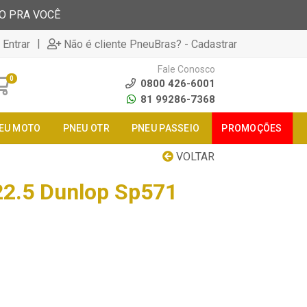
TO PRA VOCÊ
|
 Entrar
Não é cliente PneuBras? - Cadastrar
Fale Conosco
0
0800 426-6001
81 99286-7368
EU MOTO
PNEU OTR
PNEU PASSEIO
PROMOÇÕES
VOLTAR
22.5 Dunlop Sp571