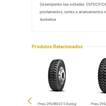
Desempenho nas estradas. ESPECIFICAÇ
picotamentos, cortes e arrancamentos 
ilustrativa.
Produtos Relacionados
/80r22.5 Durable
Pneu 295/80r22.5 Dunlop
Pneu 295/