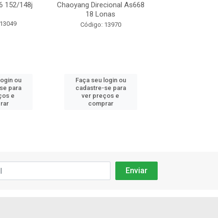
6 152/148j
Chaoyang Direcional As668
Chaoyang Tração
18 Lonas
Lonas
 13049
Código: 13970
Código: 13
login ou
Faça seu login ou
Faça seu log
se para
cadastre-se para
cadastre-se
ços e
ver preços e
ver preços
rar
comprar
compra