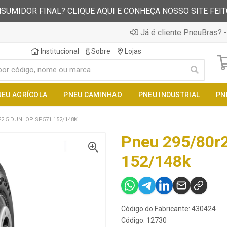
SUMIDOR FINAL? CLIQUE AQUI E CONHEÇA NOSSO SITE FEI
Já é cliente PneuBras? -
Institucional
Sobre
Lojas
NEU AGRÍCOLA
PNEU CAMINHAO
PNEU INDUSTRIAL
PN
22.5 DUNLOP SP571 152/148K
Pneu 295/80r
152/148k
Código do Fabricante: 430424
Código: 12730