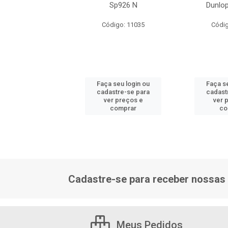
2/148m 18 Lonas
Sp926 N
Dunlo
digo: 16234
Código: 11035
Códig
 seu login ou
Faça seu login ou
Faça s
astre-se para
cadastre-se para
cadast
er preços e
ver preços e
ver 
comprar
comprar
co
Cadastre-se para receber nossas 
Meus Pedidos