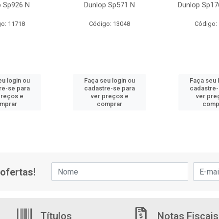
p Sp926 N
Dunlop Sp571 N
Dunlop Sp17
o: 11718
Código: 13048
Código:
eu login ou
Faça seu login ou
Faça seu 
re-se para
cadastre-se para
cadastre-
preços e
ver preços e
ver pre
mprar
comprar
comp
ofertas!
Títulos
Notas Fiscais