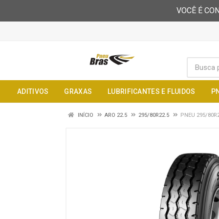
VOCÊ É CON
ADITIVOS
GRAXAS
LUBRIFICANTES E FLUIDOS
P
INÍCIO
ARO 22.5
295/80R22.5
PNEU 295/80R