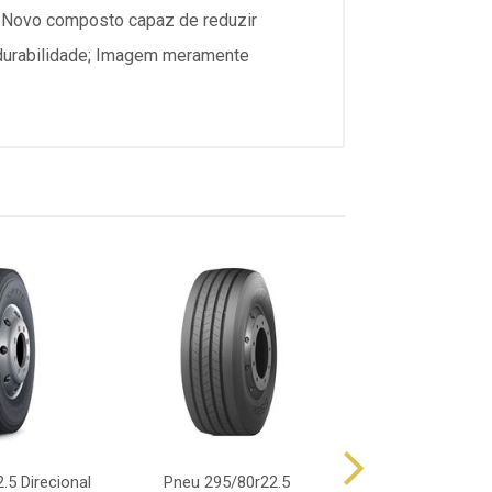
 Novo composto capaz de reduzir
 durabilidade; Imagem meramente
.5 Direcional
Pneu 295/80r22.5
Pneu 295/80