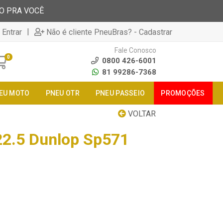
TO PRA VOCÊ
|
 Entrar
Não é cliente PneuBras? - Cadastrar
Fale Conosco
0
0800 426-6001
81 99286-7368
EU MOTO
PNEU OTR
PNEU PASSEIO
PROMOÇÕES
VOLTAR
22.5 Dunlop Sp571