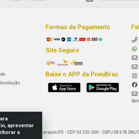
Formas de Pagamento
Fa
Site Seguro
Baixe o APP da PneuBras
ade
 Devolução
dpo
para
io, apresentar
elhorar a
res, Jaboatão dos Guararapes/PE - CEP 54.335-000 - CNPJ 08.678.386/