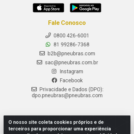
Fale Conosco
0800 426-6001
81 99286-7368
b2b@pneubras.com
sac@pneubras.com.br
Instagram
Facebook
Privacidade e Dados (DPO):
dpo.pneubras@pneubras.com
PneuBras - Rodovia BR-101, KM 82 - Prazeres,
O nosso site coleta cookies próprios e de
Jaboatão dos Guararapes/PE - CEP 54.335-000 - CNPJ
terceiros para proporcionar uma experiência
08.678.386/0001-05 - Pneubras Comércio de Pneus