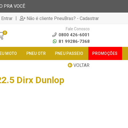
TO PRA VOCÊ
|
 Entrar
Não é cliente PneuBras? - Cadastrar
Fale Conosco
0
0800 426-6001
81 99286-7368
EU MOTO
PNEU OTR
PNEU PASSEIO
PROMOÇÕES
VOLTAR
2.5 Dirx Dunlop