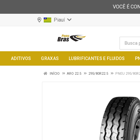
VOCÊ É CON
Piauí
ADITIVOS
GRAXAS
LUBRIFICANTES E FLUIDOS
P
INÍCIO
ARO 22.5
295/80R22.5
PNEU 295/80R