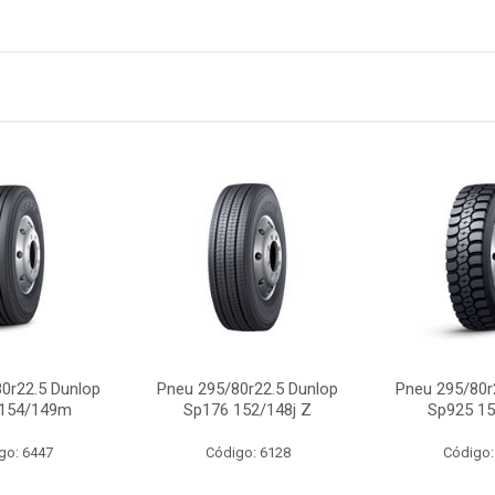
0r22.5 Dunlop
Pneu 295/80r22.5 Dunlop
Pneu 295/80r
 154/149m
Sp176 152/148j Z
Sp925 15
go: 6447
Código: 6128
Código: