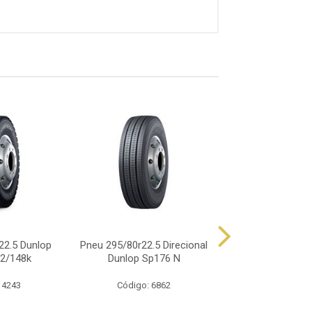
22.5 Dunlop
Pneu 295/80r22.5 Direcional
Pneu 295/80r22.
2/148k
Dunlop Sp176 N
Dunlop Sp8
 4243
Código: 6862
Código: 74