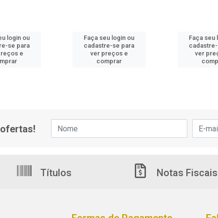
eu login ou
Faça seu login ou
Faça seu 
re-se para
cadastre-se para
cadastre-
preços e
ver preços e
ver pre
mprar
comprar
comp
ofertas!
Títulos
Notas Fiscais