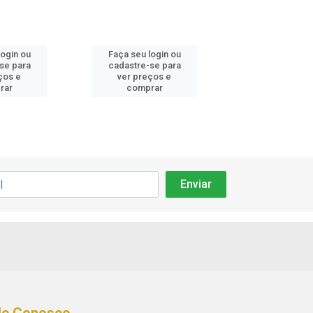
login ou
Faça seu login ou
Faça seu log
se para
cadastre-se para
cadastre-se
ços e
ver preços e
ver preços
rar
comprar
compra