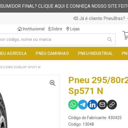
SUMIDOR FINAL? CLIQUE AQUI E CONHEÇA NOSSO SITE FEI
Já é cliente PneuBras? -
Institucional
Sobre
Lojas
NEU AGRÍCOLA
PNEU CAMINHAO
PNEU INDUSTRIAL
PN
22.5 DIRX DUNLOP SP571 N
Pneu 295/80r2
Sp571 N
Código do Fabricante: 430425
Código: 13048