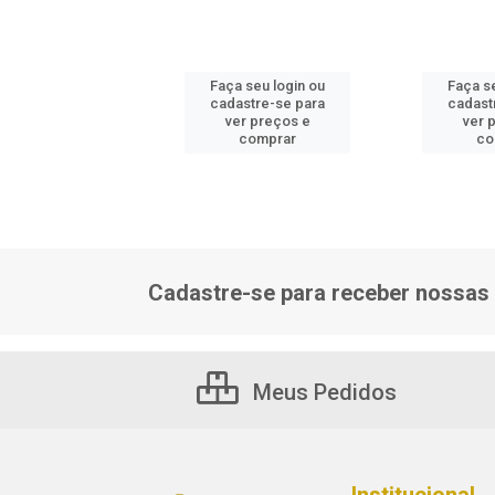
 seu login ou
Faça seu login ou
Faça s
astre-se para
cadastre-se para
cadast
er preços e
ver preços e
ver 
comprar
comprar
co
Cadastre-se para receber nossas 
Meus Pedidos