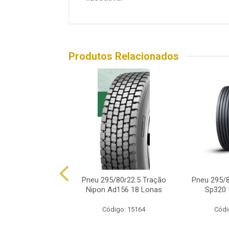
Produtos Relacionados
5/80r22.5 Dunlop
Pneu 295/80r22.5 Tração
Pneu 295/8
71 152/148k
Nipon Ad156 18 Lonas
Sp320
digo: 12730
Código: 15164
Códi