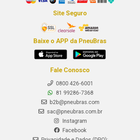
Site Seguro
Baixe o APP da PneuBras
Fale Conosco
0800 426-6001
81 99286-7368
b2b@pneubras.com
sac@pneubras.com.br
Instagram
Facebook
Privacidade e Dados (DPO):