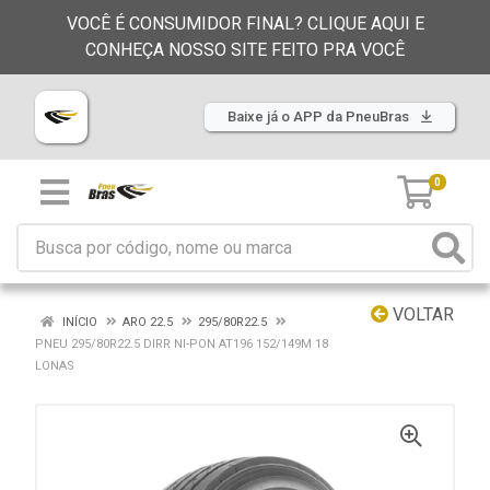
VOCÊ É CONSUMIDOR FINAL? CLIQUE AQUI E
CONHEÇA NOSSO SITE FEITO PRA VOCÊ
Baixe já o APP da PneuBras
0
VOLTAR
INÍCIO
ARO 22.5
295/80R22.5
PNEU 295/80R22.5 DIRR NI-PON AT196 152/149M 18
LONAS