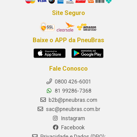
Site Seguro
Baixe o APP da PneuBras
Fale Conosco
0800 426-6001
81 99286-7368
b2b@pneubras.com
sac@pneubras.com.br
Instagram
Facebook
Privacidade e Dados (DPO):