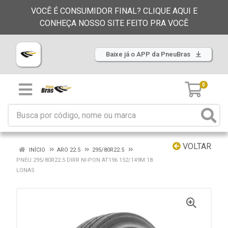
VOCÊ É CONSUMIDOR FINAL? CLIQUE AQUI E
CONHEÇA NOSSO SITE FEITO PRA VOCÊ
Baixe já o APP da PneuBras
0
VOLTAR
INÍCIO
ARO 22.5
295/80R22.5
PNEU 295/80R22.5 DIRR NI-PON AT196 152/149M 18
LONAS