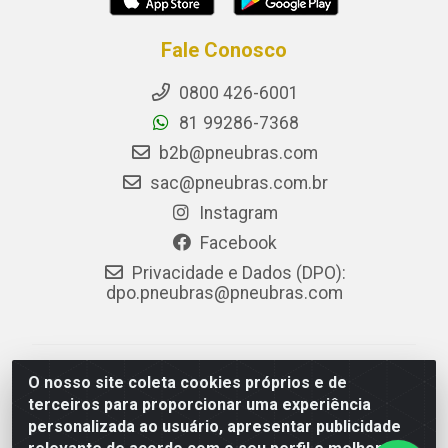
Fale Conosco
0800 426-6001
81 99286-7368
b2b@pneubras.com
sac@pneubras.com.br
Instagram
Facebook
Privacidade e Dados (DPO):
dpo.pneubras@pneubras.com
PneuBras - Rodovia BR-101, KM 82 - Prazeres,
O nosso site coleta cookies próprios e de
Jaboatão dos Guararapes/PE - CEP 54.335-000 - CNPJ
terceiros para proporcionar uma experiência
08.678.386/0001-05 - Pneubras Comércio de Pneus
personalizada ao usuário, apresentar publicidade
Ltda