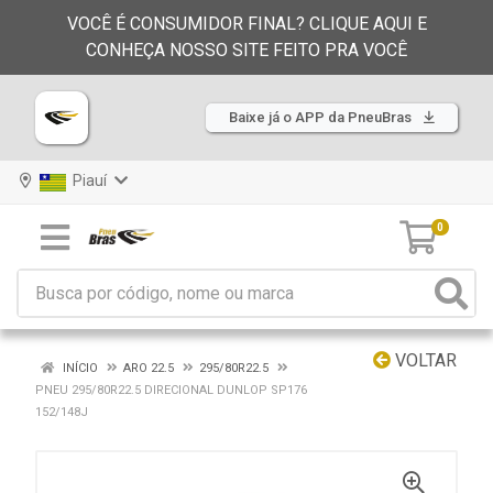
VOCÊ É CONSUMIDOR FINAL? CLIQUE AQUI E
CONHEÇA NOSSO SITE FEITO PRA VOCÊ
Baixe já o APP da PneuBras
Piauí
0
VOLTAR
INÍCIO
ARO 22.5
295/80R22.5
PNEU 295/80R22.5 DIRECIONAL DUNLOP SP176
152/148J