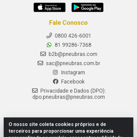
Fale Conosco
0800 426-6001
81 99286-7368
b2b@pneubras.com
sac@pneubras.com.br
Instagram
Facebook
Privacidade e Dados (DPO):
dpo.pneubras@pneubras.com
PneuBras - Rodovia BR-101, KM 82 - Prazeres,
O nosso site coleta cookies próprios e de
Jaboatão dos Guararapes/PE - CEP 54.335-000 - CNPJ
terceiros para proporcionar uma experiência
08.678.386/0001-05 - Pneubras Comércio de Pneus