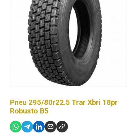
Pneu 295/80r22.5 Trar Xbri 18pr
Robusto B5