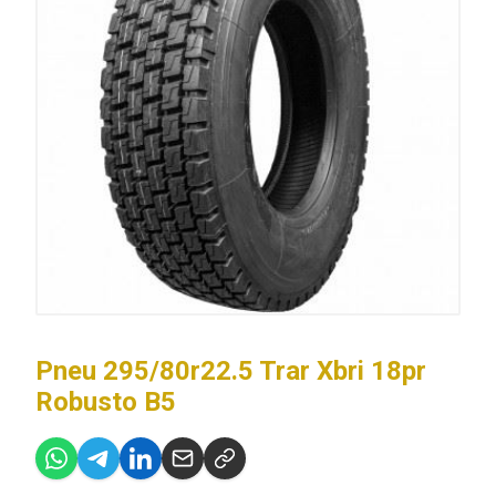
Pneu 295/80r22.5 Trar Xbri 18pr
Robusto B5