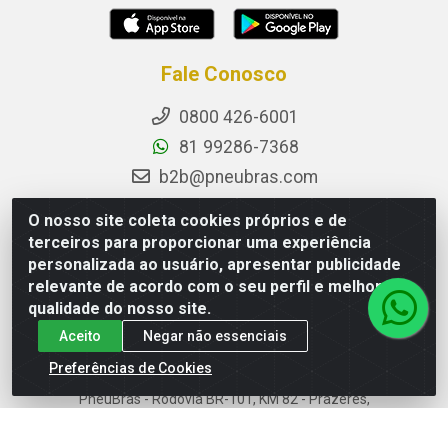
Fale Conosco
0800 426-6001
81 99286-7368
b2b@pneubras.com
sac@pneubras.com.br
O nosso site coleta cookies próprios e de
Instagram
terceiros para proporcionar uma experiência
personalizada ao usuário, apresentar publicidade
Facebook
relevante de acordo com o seu perfil e melhorar a
Privacidade e Dados (DPO):
qualidade do nosso site.
dpo.pneubras@pneubras.com
Aceito
Negar não essenciais
Preferências de Cookies
PneuBras - Rodovia BR-101, KM 82 - Prazeres,
Jaboatão dos Guararapes/PE - CEP 54.335-000 - CNPJ
08.678.386/0001-05 - Pneubras Comércio de Pneus