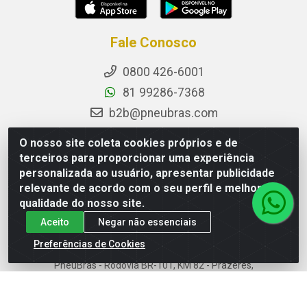
Fale Conosco
0800 426-6001
81 99286-7368
b2b@pneubras.com
sac@pneubras.com.br
O nosso site coleta cookies próprios e de
Instagram
terceiros para proporcionar uma experiência
personalizada ao usuário, apresentar publicidade
Facebook
relevante de acordo com o seu perfil e melhorar a
Privacidade e Dados (DPO):
qualidade do nosso site.
dpo.pneubras@pneubras.com
Aceito
Negar não essenciais
Preferências de Cookies
PneuBras - Rodovia BR-101, KM 82 - Prazeres,
Jaboatão dos Guararapes/PE - CEP 54.335-000 - CNPJ
08.678.386/0001-05 - Pneubras Comércio de Pneus