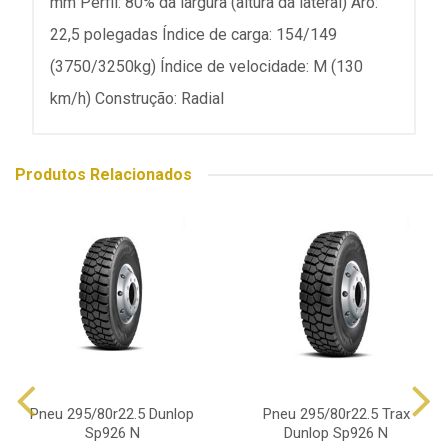
mm Perfil: 80% da largura (altura da lateral) Aro:
22,5 polegadas Índice de carga: 154/149
(3750/3250kg) Índice de velocidade: M (130
km/h) Construção: Radial
Produtos Relacionados
Pneu 295/80r22.5 Dunlop
Pneu 295/80r22.5 Trax
Sp926 N
Dunlop Sp926 N