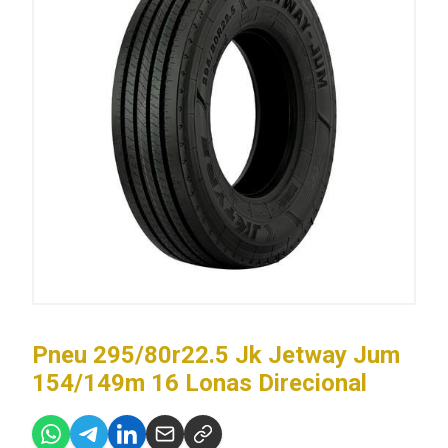
Pneu 295/80r22.5 Jk Jetway Jum
154/149m 16 Lonas Direcional