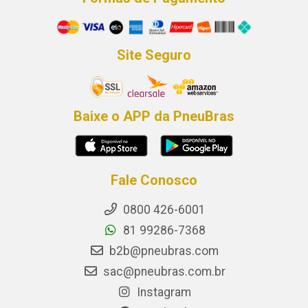
Site Seguro
Baixe o APP da PneuBras
Fale Conosco
0800 426-6001
81 99286-7368
b2b@pneubras.com
sac@pneubras.com.br
Instagram