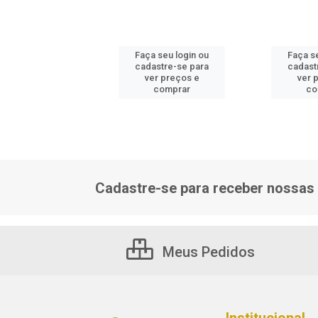
 seu login ou
Faça seu login ou
Faça s
astre-se para
cadastre-se para
cadast
er preços e
ver preços e
ver 
comprar
comprar
co
Cadastre-se para receber nossas 
Meus Pedidos