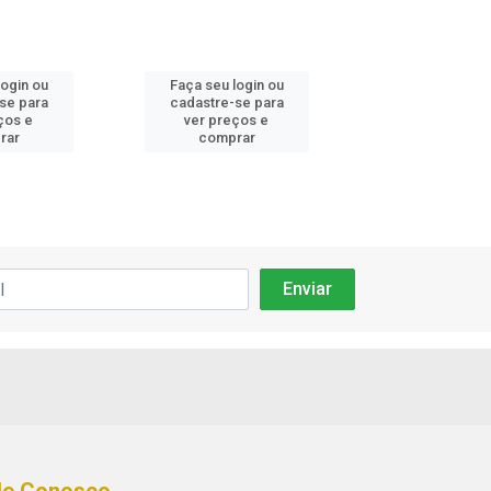
login ou
Faça seu login ou
Faça seu log
se para
cadastre-se para
cadastre-se
ços e
ver preços e
ver preços
rar
comprar
compra