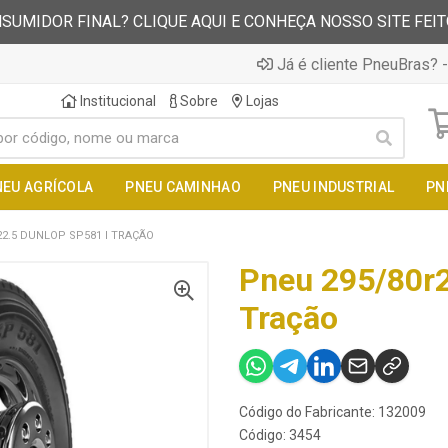
SUMIDOR FINAL? CLIQUE AQUI E CONHEÇA NOSSO SITE FEI
Já é cliente PneuBras? -
Institucional
Sobre
Lojas
NEU AGRÍCOLA
PNEU CAMINHAO
PNEU INDUSTRIAL
PN
22.5 DUNLOP SP581 I TRAÇÃO
Pneu 295/80r2
Tração
Código do Fabricante: 132009
Código: 3454