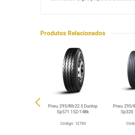
Produtos Relacionados
/80r22.5 Durable
Pneu 295/80r22.5 Dunlop
Pneu 295/8
52/148m 18 Lonas
Sp571 152/148k
Sp320
ódigo: 6871
Código: 12730
Códi