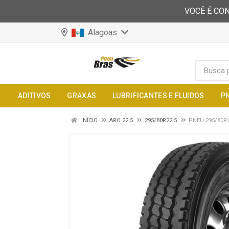
VOCÊ É CON
Alagoas
ADITIVOS
GRAXAS
LUBRIFICANTES E FLUIDOS
P
INÍCIO
ARO 22.5
295/80R22.5
PNEU 295/80R