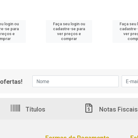
eu login ou
Faça seu login ou
Faça seu 
re-se para
cadastre-se para
cadastre-
preços e
ver preços e
ver pre
mprar
comprar
comp
ofertas!
Títulos
Notas Fiscais