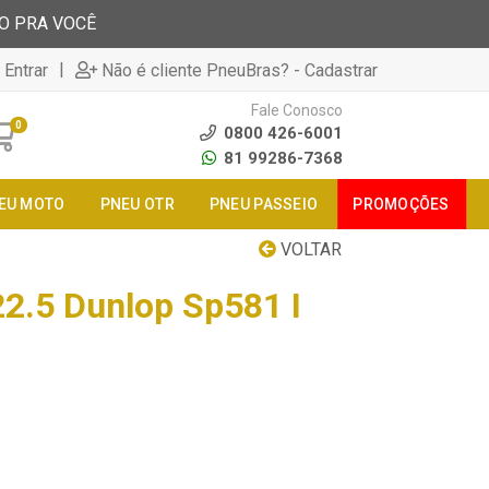
TO PRA VOCÊ
|
 Entrar
Não é cliente PneuBras? - Cadastrar
Fale Conosco
0
0800 426-6001
81 99286-7368
EU MOTO
PNEU OTR
PNEU PASSEIO
PROMOÇÕES
VOLTAR
2.5 Dunlop Sp581 I