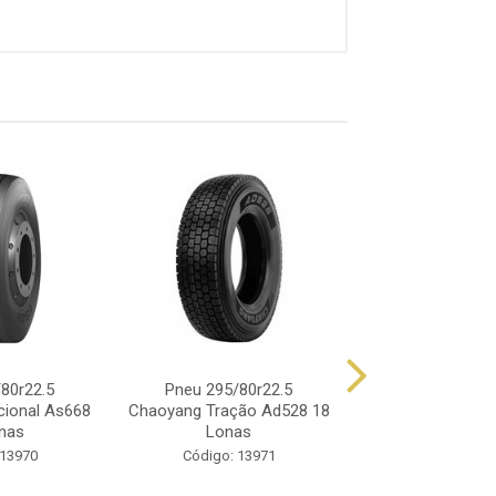
80r22.5
Pneu 295/80r22.5
Pneu 295/80r22.5
cional As668
Chaoyang Tração Ad528 18
Pon At196 152
nas
Lonas
Lonas
 13970
Código: 13971
Código: 13