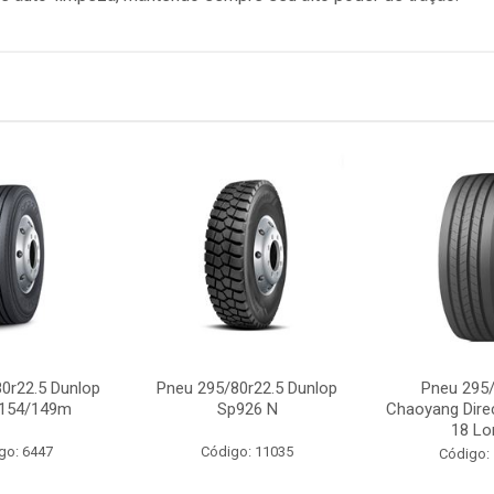
0r22.5 Dunlop
Pneu 295/80r22.5 Dunlop
Pneu 295/
 154/149m
Sp926 N
Chaoyang Dire
18 Lo
go: 6447
Código: 11035
Código: