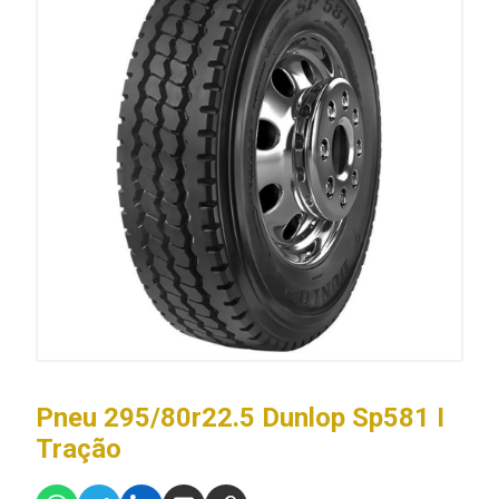
Pneu 295/80r22.5 Dunlop Sp581 I
Tração