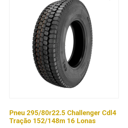
Pneu 295/80r22.5 Challenger Cdl4
Tração 152/148m 16 Lonas