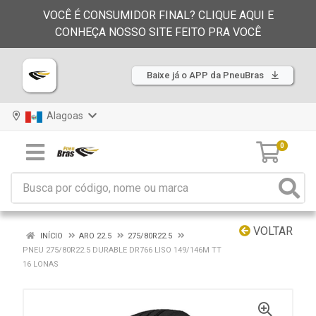
VOCÊ É CONSUMIDOR FINAL? CLIQUE AQUI E
CONHEÇA NOSSO SITE FEITO PRA VOCÊ
Baixe já o APP da PneuBras
Alagoas
0
VOLTAR
INÍCIO
ARO 22.5
275/80R22.5
PNEU 275/80R22.5 DURABLE DR766 LISO 149/146M TT
16 LONAS