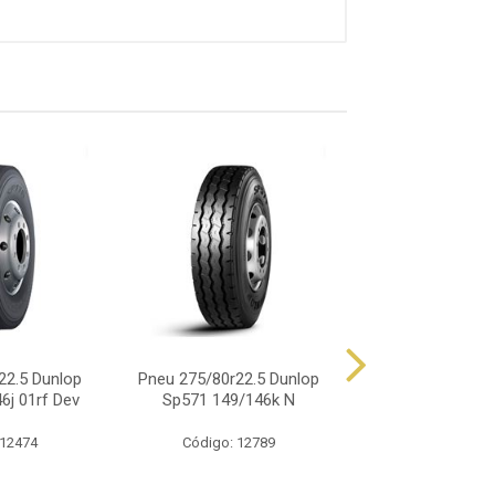
22.5 Dunlop
Pneu 275/80r22.5 Dunlop
Pneu 275/80r22.5
6j 01rf Dev
Sp571 149/146k N
18pr Mix Works
 12474
Código: 12789
Código: 12