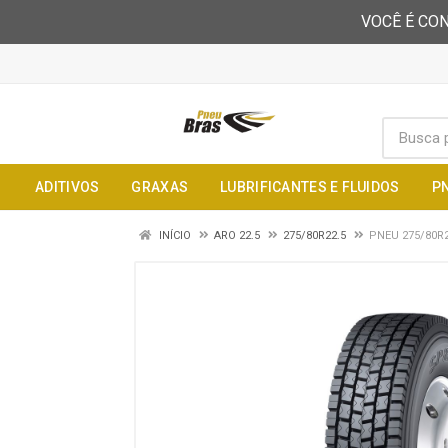
VOCÊ É CON
ADITIVOS
GRAXAS
LUBRIFICANTES E FLUIDOS
P
INÍCIO
ARO 22.5
275/80R22.5
PNEU 275/80R