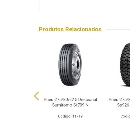
Produtos Relacionados
/80r22.5 Michelin
Pneu 275/80r22.5 Direcional
Pneu 275/8
s Z Tl 149/146k
Sumitomo St709 N
Sp926
digo: 17701
Código: 11719
Códig