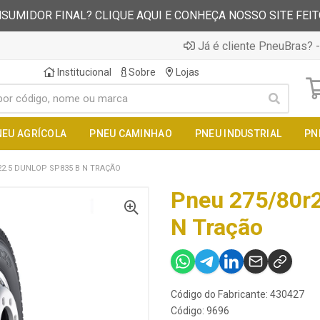
SUMIDOR FINAL? CLIQUE AQUI E CONHEÇA NOSSO SITE FEI
Já é cliente PneuBras? -
Institucional
Sobre
Lojas
NEU AGRÍCOLA
PNEU CAMINHAO
PNEU INDUSTRIAL
PN
22.5 DUNLOP SP835 B N TRAÇÃO
Pneu 275/80r2
N Tração
Código do Fabricante: 430427
Código: 9696