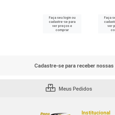
 seu login ou
Faça seu login ou
Faça s
astre-se para
cadastre-se para
cadast
er preços e
ver preços e
ver 
comprar
comprar
co
Cadastre-se para receber nossas 
Meus Pedidos
Institucional