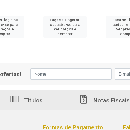
eu login ou
Faça seu login ou
Faça seu 
re-se para
cadastre-se para
cadastre-
preços e
ver preços e
ver pre
mprar
comprar
comp
ofertas!
Títulos
Notas Fiscais
Formas de Pagamento
Fa