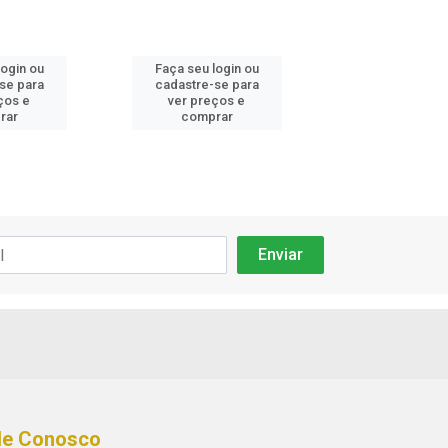
login ou
Faça seu login ou
Faça seu log
se para
cadastre-se para
cadastre-se
ços e
ver preços e
ver preços
rar
comprar
compra
le Conosco