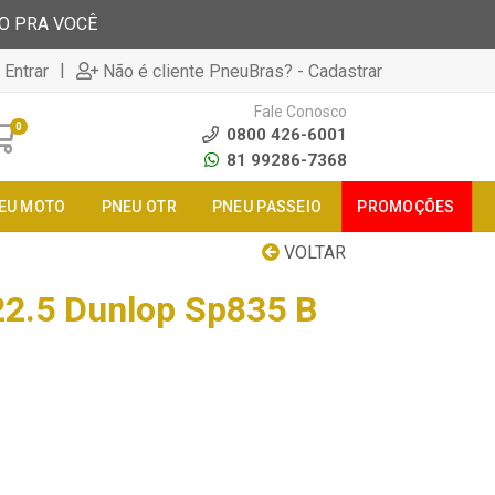
TO PRA VOCÊ
|
 Entrar
Não é cliente PneuBras? - Cadastrar
Fale Conosco
0
0800 426-6001
81 99286-7368
EU MOTO
PNEU OTR
PNEU PASSEIO
PROMOÇÕES
VOLTAR
2.5 Dunlop Sp835 B