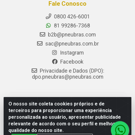
Fale Conosco
0800 426-6001
81 99286-7368
b2b@pneubras.com
sac@pneubras.com.br
Instagram
Facebook
Privacidade e Dados (DPO):
dpo.pneubras@pneubras.com
PneuBras - Rodovia BR-101, KM 82 - Prazeres,
O nosso site coleta cookies próprios e de
Jaboatão dos Guararapes/PE - CEP 54.335-000 - CNPJ
terceiros para proporcionar uma experiência
08.678.386/0001-05 - Pneubras Comércio de Pneus
personalizada ao usuário, apresentar publicidade
Ltda
relevante de acordo com o seu perfil e melhorar a
qualidade do nosso site.