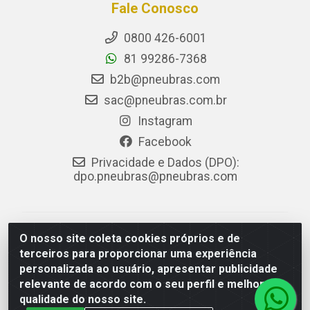
Fale Conosco
0800 426-6001
81 99286-7368
b2b@pneubras.com
sac@pneubras.com.br
Instagram
Facebook
Privacidade e Dados (DPO):
dpo.pneubras@pneubras.com
PneuBras - Rodovia BR-101, KM 82 - Prazeres,
O nosso site coleta cookies próprios e de
Jaboatão dos Guararapes/PE - CEP 54.335-000 - CNPJ
terceiros para proporcionar uma experiência
08.678.386/0001-05 - Pneubras Comércio de Pneus
personalizada ao usuário, apresentar publicidade
Ltda
relevante de acordo com o seu perfil e melhorar a
qualidade do nosso site.