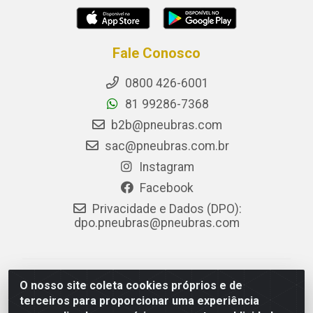
Fale Conosco
0800 426-6001
81 99286-7368
b2b@pneubras.com
sac@pneubras.com.br
Instagram
Facebook
Privacidade e Dados (DPO):
dpo.pneubras@pneubras.com
PneuBras - Rodovia BR-101, KM 82 - Prazeres,
O nosso site coleta cookies próprios e de
Jaboatão dos Guararapes/PE - CEP 54.335-000 - CNPJ
terceiros para proporcionar uma experiência
08.678.386/0001-05 - Pneubras Comércio de Pneus