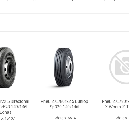
22.5 Direcional
Pneu 275/80r22.5 Dunlop
Pneu 275/80r2
z573 149/146l
Sp320 149/146l
X Works Z T
 Lonas
Código: 6514
Código:
o: 15107