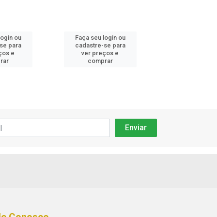
login ou
Faça seu login ou
Faça seu log
se para
cadastre-se para
cadastre-se
ços e
ver preços e
ver preços
rar
comprar
compra