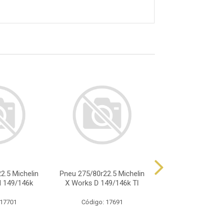
2.5 Michelin
Pneu 275/80r22.5 Michelin
Pneu 275/80r22.5
l 149/146k
X Works D 149/146k Tl
X Multi Z Tl 1
 17701
Código: 17691
Código: 17