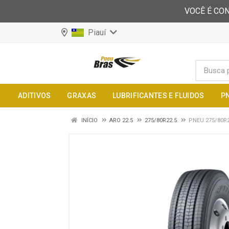
VOCÊ É CON
Piauí
ADITIVOS
GRAXAS
LUBRIFICANTES E FLUIDOS
P
INÍCIO
ARO 22.5
275/80R22.5
PNEU 275/80R