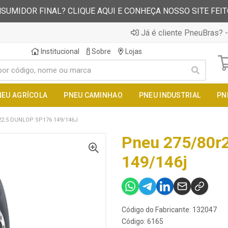
SUMIDOR FINAL? CLIQUE AQUI E CONHEÇA NOSSO SITE FEI
Já é cliente PneuBras? -
Institucional
Sobre
Lojas
NEU AGRÍCOLA
PNEU CAMINHAO
PNEU INDUSTRIAL
PN
22.5 DUNLOP SP176 149/146J
Pneu 275/80r
149/146j
Código do Fabricante: 132047
Código: 6165