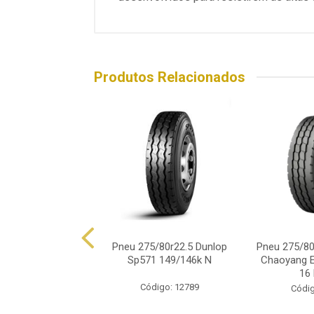
Produtos Relacionados
80r22.5 Direcional
Pneu 275/80r22.5 Dunlop
Pneu 275/80r
tomo St709 N
Sp571 149/146k N
Chaoyang E
16
ódigo: 7849
Código: 12789
Códig