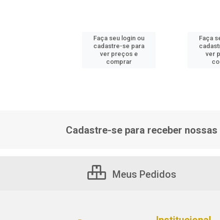
 seu login ou
Faça seu login ou
Faça s
astre-se para
cadastre-se para
cadast
er preços e
ver preços e
ver 
comprar
comprar
co
Cadastre-se para receber nossas 
Meus Pedidos