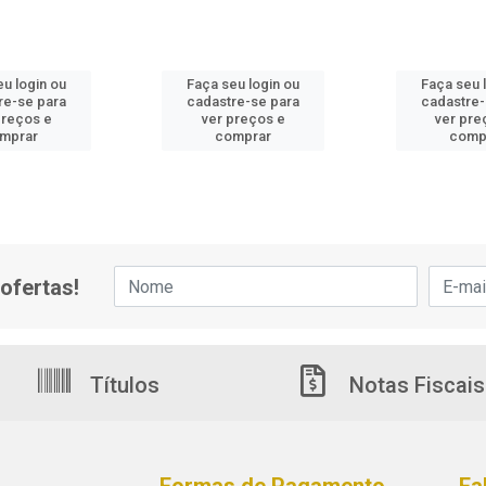
eu login ou
Faça seu login ou
Faça seu 
re-se para
cadastre-se para
cadastre-
preços e
ver preços e
ver pre
mprar
comprar
comp
ofertas!
Títulos
Notas Fiscais