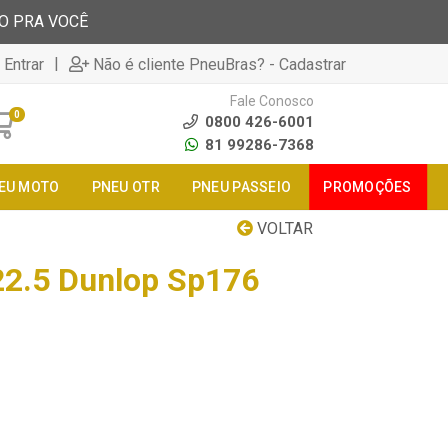
TO PRA VOCÊ
|
 Entrar
Não é cliente PneuBras? - Cadastrar
Fale Conosco
0
0800 426-6001
81 99286-7368
EU MOTO
PNEU OTR
PNEU PASSEIO
PROMOÇÕES
VOLTAR
22.5 Dunlop Sp176