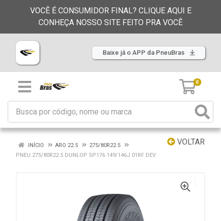
VOCÊ É CONSUMIDOR FINAL? CLIQUE AQUI E
CONHEÇA NOSSO SITE FEITO PRA VOCÊ
Baixe já o APP da PneuBras
0
VOLTAR
INÍCIO
ARO 22.5
275/80R22.5
PNEU 275/80R22.5 DUNLOP SP176 149/146J 01RF DEV