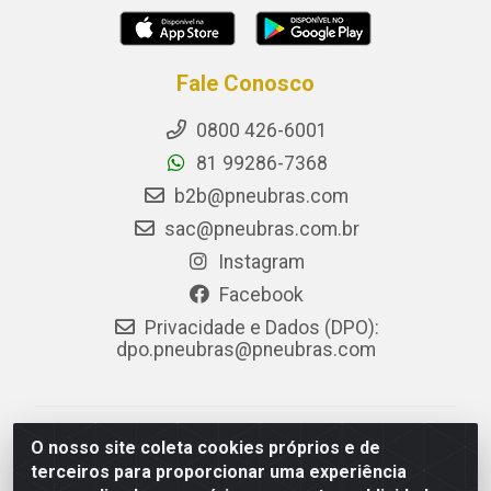
Fale Conosco
0800 426-6001
81 99286-7368
b2b@pneubras.com
sac@pneubras.com.br
Instagram
Facebook
Privacidade e Dados (DPO):
dpo.pneubras@pneubras.com
PneuBras - Rodovia BR-101, KM 82 - Prazeres,
O nosso site coleta cookies próprios e de
Jaboatão dos Guararapes/PE - CEP 54.335-000 - CNPJ
terceiros para proporcionar uma experiência
08.678.386/0001-05 - Pneubras Comércio de Pneus