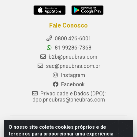
Fale Conosco
0800 426-6001
81 99286-7368
b2b@pneubras.com
sac@pneubras.com.br
Instagram
Facebook
Privacidade e Dados (DPO):
dpo.pneubras@pneubras.com
PneuBras - Rodovia BR-101, KM 82 - Prazeres,
O nosso site coleta cookies próprios e de
Jaboatão dos Guararapes/PE - CEP 54.335-000 - CNPJ
terceiros para proporcionar uma experiência