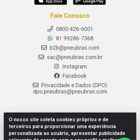
Fale Conosco
0800 426-6001
81 99286-7368
b2b@pneubras.com
sac@pneubras.com.br
Instagram
Facebook
Privacidade e Dados (DPO):
dpo.pneubras@pneubras.com
PneuBras - Rodovia BR-101, KM 82 - Prazeres,
O nosso site coleta cookies próprios e de
Jaboatão dos Guararapes/PE - CEP 54.335-000 - CNPJ
terceiros para proporcionar uma experiência
08.678.386/0001-05 - Pneubras Comércio de Pneus
personalizada ao usuário, apresentar publicidade
Ltda