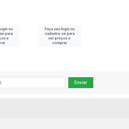
login ou
Faça seu login ou
Faça seu log
se para
cadastre-se para
cadastre-se
ços e
ver preços e
ver preços
rar
comprar
compra