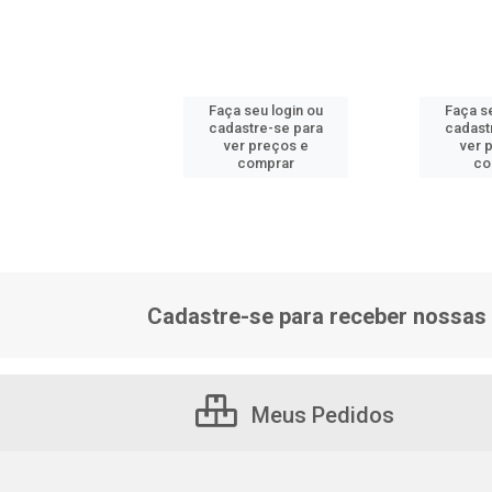
 seu login ou
Faça seu login ou
Faça s
astre-se para
cadastre-se para
cadast
er preços e
ver preços e
ver 
comprar
comprar
co
Cadastre-se para receber nossas 
Meus Pedidos