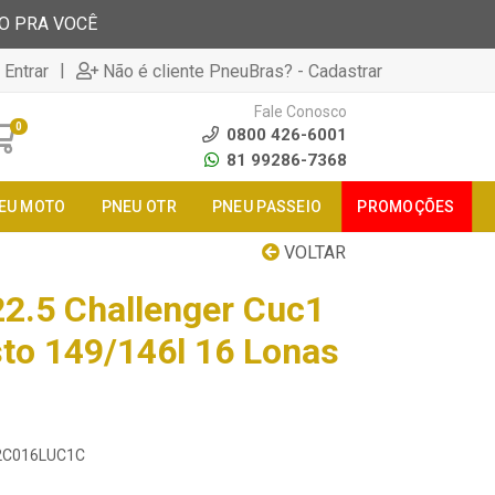
TO PRA VOCÊ
|
 Entrar
Não é cliente PneuBras? - Cadastrar
Fale Conosco
0
0800 426-6001
81 99286-7368
EU MOTO
PNEU OTR
PNEU PASSEIO
PROMOÇÕES
VOLTAR
2.5 Challenger Cuc1
sto 149/146l 16 Lonas
82C016LUC1C