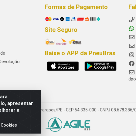
Formas de Pagamento
Fa
Site Seguro
Baixe o APP da PneuBras
ade
 Devolução
dpo
para
io, apresentar
elhorar a
res, Jaboatão dos Guararapes/PE - CEP 54.335-000 - CNPJ 08.678.386/
 Cookies