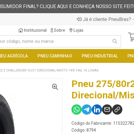
SUMIDOR FINAL? CLIQUE AQUI E CONHEÇA NOSSO SITE FEI
Já é cliente PneuBras? -
Institucional
Sobre
Lojas
NEU AGRÍCOLA
PNEU CAMINHAO
PNEU INDUSTRIAL
PN
22.5 CHALLENGER CUC1 DIRECIONAL/MISTO 149/146L 16 LONAS
Pneu 275/80r2
Direcional/Mi
Código do Fabricante: 1153227
Código: 8794