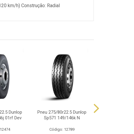
(120 km/h) Construção: Radial
22.5 Dunlop
Pneu 275/80r22.5 Dunlop
Pneu 275/80r22.5
6j 01rf Dev
Sp571 149/146k N
18pr Mix Works
 12474
Código: 12789
Código: 12