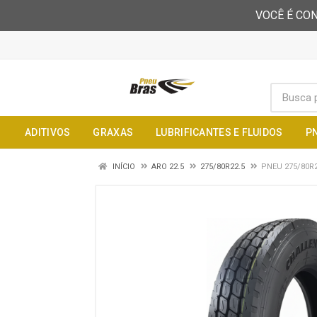
VOCÊ É CON
ADITIVOS
GRAXAS
LUBRIFICANTES E FLUIDOS
P
INÍCIO
ARO 22.5
275/80R22.5
PNEU 275/80R