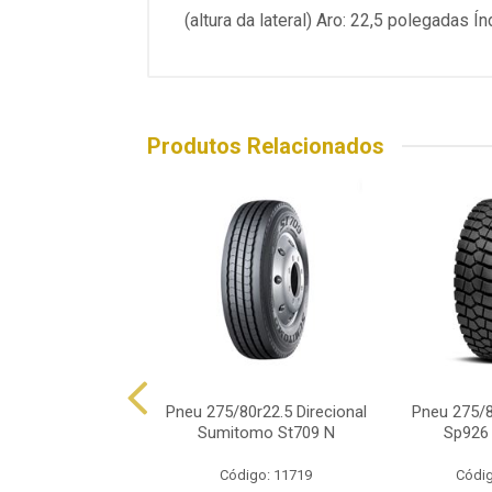
(altura da lateral) Aro: 22,5 polegadas
Produtos Relacionados
/80r22.5 Michelin
Pneu 275/80r22.5 Direcional
Pneu 275/8
s Z Tl 149/146k
Sumitomo St709 N
Sp926
digo: 17701
Código: 11719
Códig