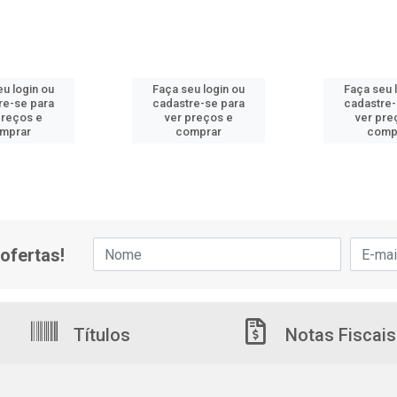
eu login ou
Faça seu login ou
Faça seu 
re-se para
cadastre-se para
cadastre-
preços e
ver preços e
ver pre
mprar
comprar
comp
ofertas!
Títulos
Notas Fiscais