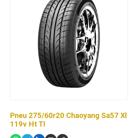
Pneu 275/60r20 Chaoyang Sa57 Xl
119v Ht Tl