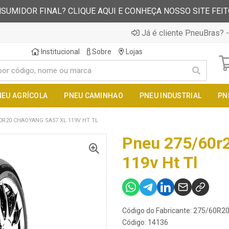
SUMIDOR FINAL? CLIQUE AQUI E CONHEÇA NOSSO SITE FEI
Já é cliente PneuBras? -
Institucional
Sobre
Lojas
NEU AGRÍCOLA
PNEU CAMINHAO
PNEU INDUSTRIAL
PN
0R20 CHAOYANG SA57 XL 119V HT TL
Pneu 275/60r
119v Ht Tl
Código do Fabricante: 275/60R
Código: 14136