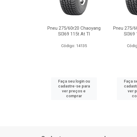
/60r20 Chaoyang
Pneu 275/60r20 Chaoyang
Pneu 275/6
69 115t At Tl
Sl369 115t At Tl
Sl369 
digo: 14135
Código: 14135
Códig
 seu login ou
Faça seu login ou
Faça se
astre-se para
cadastre-se para
cadast
er preços e
ver preços e
ver 
comprar
comprar
co