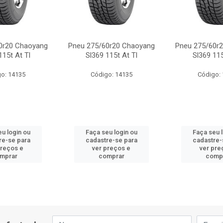
0r20 Chaoyang
Pneu 275/60r20 Chaoyang
Pneu 275/60r
115t At Tl
Sl369 115t At Tl
Sl369 115
o: 14135
Código: 14135
Código:
u login ou
Faça seu login ou
Faça seu 
re-se para
cadastre-se para
cadastre-
preços e
ver preços e
ver pre
mprar
comprar
comp