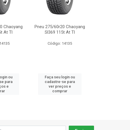
20 Chaoyang
Pneu 275/60r20 Chaoyang
Pneu 275/60r20 
t At Tl
Sl369 115t At Tl
Sl369 115t A
 14135
Código: 14135
Código: 14
login ou
Faça seu login ou
Faça seu log
se para
cadastre-se para
cadastre-se 
ços e
ver preços e
ver preços
rar
comprar
comprar