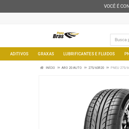
VOCÊ É CON
ADITIVOS
GRAXAS
LUBRIFICANTES E FLUIDOS
P
INÍCIO
ARO 20 AUTO
275/60R20
PNEU 275/6