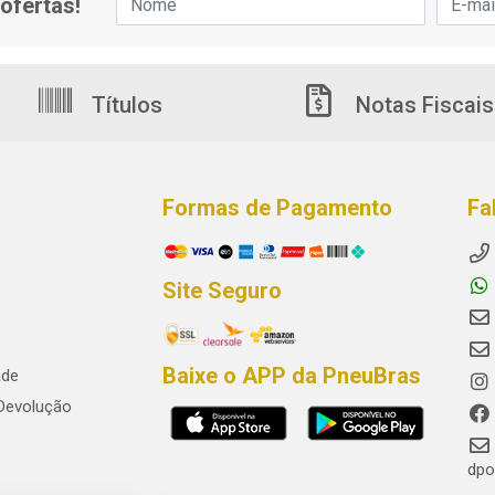
ofertas!
Títulos
Notas Fiscais
Formas de Pagamento
Fa
Site Seguro
Baixe o APP da PneuBras
ade
 Devolução
dpo