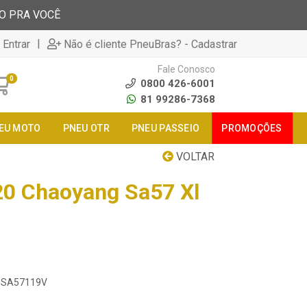
TO PRA VOCÊ
|
 Entrar
Não é cliente PneuBras? - Cadastrar
Fale Conosco
0
0800 426-6001
81 99286-7368
EU MOTO
PNEU OTR
PNEU PASSEIO
PROMOÇÕES
VOLTAR
20 Chaoyang Sa57 Xl
20SA57119V