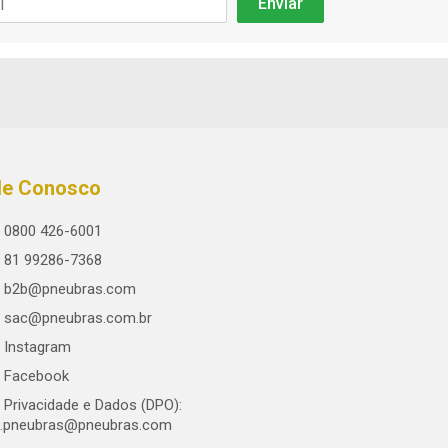
le Conosco
0800 426-6001
81 99286-7368
b2b@pneubras.com
sac@pneubras.com.br
Instagram
Facebook
Privacidade e Dados (DPO):
.pneubras@pneubras.com