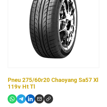
Pneu 275/60r20 Chaoyang Sa57 Xl
119v Ht Tl