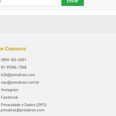
le Conosco
0800 426-6001
81 99286-7368
b2b@pneubras.com
sac@pneubras.com.br
Instagram
Facebook
Privacidade e Dados (DPO):
.pneubras@pneubras.com