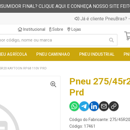
SUMIDOR FINAL? CLIQUE AQUI E CONHEÇA NOSSO SITE FEI
Já é cliente PneuBras? -
Institucional
Sobre
Lojas
NEU AGRÍCOLA
PNEU CAMINHAO
PNEU INDUSTRIAL
PN
5R20 KAYTOON RP68 110V PRD
Pneu 275/45r
Prd
Código do Fabricante: 275/45R
Código: 17461