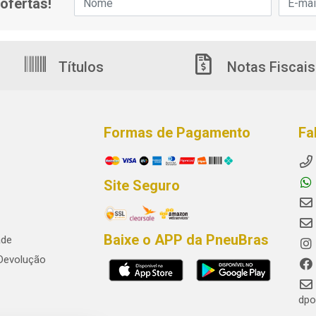
ofertas!
Títulos
Notas Fiscais
Formas de Pagamento
Fa
Site Seguro
Baixe o APP da PneuBras
ade
 Devolução
dpo