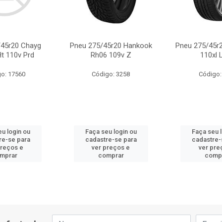
/45r20 Chayg
Pneu 275/45r20 Hankook
Pneu 275/45r
t 110v Prd
Rh06 109v Z
110xl 
o: 17560
Código: 3258
Código:
u login ou
Faça seu login ou
Faça seu 
re-se para
cadastre-se para
cadastre-
preços e
ver preços e
ver pre
mprar
comprar
comp