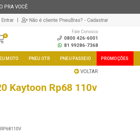
TO PRA VOCÊ
|
 Entrar
Não é cliente PneuBras? - Cadastrar
Fale Conosco
0
0800 426-6001
81 99286-7368
EU MOTO
PNEU OTR
PNEU PASSEIO
PROMOÇÕES
VOLTAR
20 Kaytoon Rp68 110v
20RP68110V