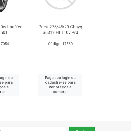
20w Lauffen
Pneu 275/45r20 Chayg
Pneu 275/45r20
Lh01
Su318 Ht 110v Prd
Rh06 109v
 7054
Código: 17560
Código: 32
login ou
Faça seu login ou
Faça seu log
se para
cadastre-se para
cadastre-se 
ços e
ver preços e
ver preços
rar
comprar
comprar