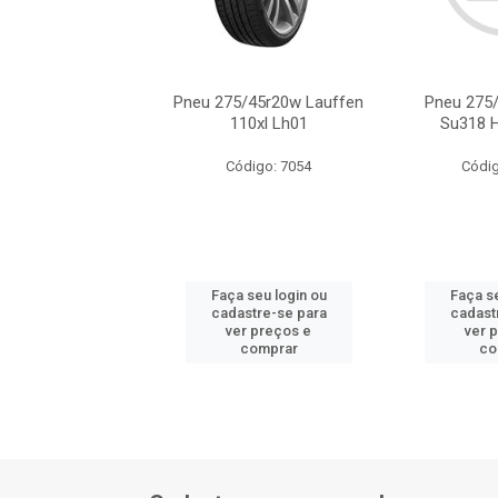
5/45r20 Hankook
Pneu 275/45r20w Lauffen
Pneu 275
h06 109v Z
110xl Lh01
Su318 H
ódigo: 3258
Código: 7054
Códig
 seu login ou
Faça seu login ou
Faça se
astre-se para
cadastre-se para
cadast
er preços e
ver preços e
ver 
comprar
comprar
co