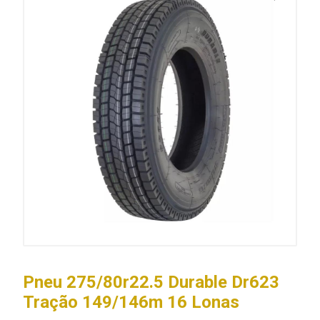
Pneu 275/80r22.5 Durable Dr623
Tração 149/146m 16 Lonas