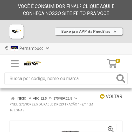
VOCÊ É CONSUMIDOR FINAL? CLIQUE AQUI E
CONHEÇA NOSSO SITE FEITO PRA VOCÊ
Baixe já o APP da PneuBras
Pernambuco
0
VOLTAR
INÍCIO
ARO 22.5
275/80R22.5
PNEU 275/80R22.5 DURABLE DR623 TRAÇÃO 149/146M
16 LONAS