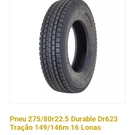
Pneu 275/80r22.5 Durable Dr623
Tração 149/146m 16 Lonas