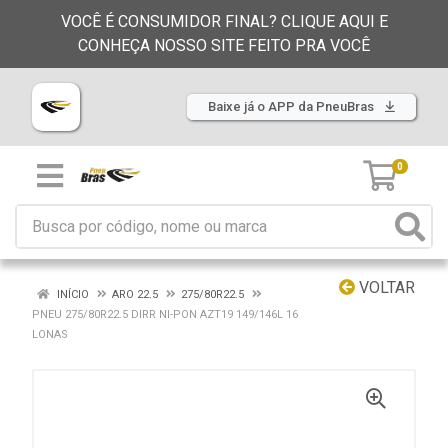
VOCÊ É CONSUMIDOR FINAL? CLIQUE AQUI E
CONHEÇA NOSSO SITE FEITO PRA VOCÊ
Baixe já o APP da PneuBras
0
VOLTAR
INÍCIO
ARO 22.5
275/80R22.5
PNEU 275/80R22.5 DIRR NI-PON AZT19 149/146L 16
LONAS