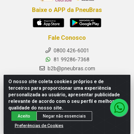
Baixe o APP da PneuBras
Fale Conosco
0800 426-6001
81 99286-7368
b2b@pneubras.com
sac@pneubras.com.br
O nosso site coleta cookies próprios e de
Instagram
terceiros para proporcionar uma experiência
personalizada ao usuário, apresentar publicidade
Facebook
relevante de acordo com o seu perfil e melhorar a
Privacidade e Dados (DPO):
qualidade do nosso site.
dpo.pneubras@pneubras.com
Aceito
Negar não essenciais
Preferências de Cookies