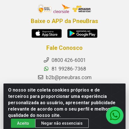
Baixe o APP da PneuBras
Fale Conosco
0800 426-6001
81 99286-7368
b2b@pneubras.com
sac@pneubras.com.br
O nosso site coleta cookies próprios e de
Instagram
terceiros para proporcionar uma experiência
personalizada ao usuário, apresentar publicidade
Facebook
relevante de acordo com o seu perfil e melhorar a
Privacidade e Dados (DPO):
qualidade do nosso site.
dpo.pneubras@pneubras.com
Aceito
Negar não essenciais