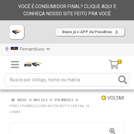
VOCÊ É CONSUMIDOR FINAL? CLIQUE AQUI E
CONHEÇA NOSSO SITE FEITO PRA VOCÊ
Baixe já o APP da PneuBras
Pernambuco
0
VOLTAR
INÍCIO
ARO 22.5
275/80R22.5
PNEU 275/80R22.5 DIRR NI-PON AZT19 149/146L 16
LONAS